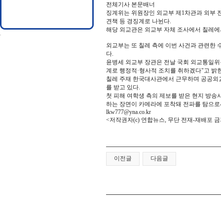
전체기사 본문배너
징계위는 위원장인 외교부 제1차관과 외부 전
견책 등 경징계로 나뉜다.
해당 외교관은 외교부 자체 조사에서 칠레에
외교부는 또 칠레 측에 이번 사건과 관련한 
다.
윤병세 외교부 장관은 전날 국회 외교통일위
계로 행정적·형사적 조치를 취하겠다"고 밝힌
칠레 주재 한국대사관에서 근무하며 공공외교를
를 받고 있다.
첫 피해 여학생 측의 제보를 받은 현지 방송사
하는 장면이 카메라에 포착돼 전파를 탐으로
lkw777@yna.co.kr
<저작권자(c) 연합뉴스, 무단 전재-재배포 금
이전글
다음글