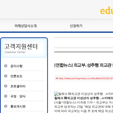
피해상담사란?
교육훈련
자격관리규정
검정시험
상담사 자격증 확인
전문수련
자격심사
- 피해상담사 1급
자격유지교육
- 피해상담사 2급
[연합뉴스] 외교부, 성추행 외교
공지사항
자격복원
- 피해상담사 3급
- 전문수련감독자
언론보도
http://www.yonhapnews.co.kr/bulletin/201
- 전문수련기관
포토갤러리
규정ㆍ양식
칠레서 韓외교관 미성년자 성추행…tv카메라에
(서울=연합뉴스) 이귀원 기자 = 외교부는 
홍보게시판
외교부 당국자는 23일 "해당 외교관에 대해
이에 따라 외교부는 다음 주 초께 해당 외교