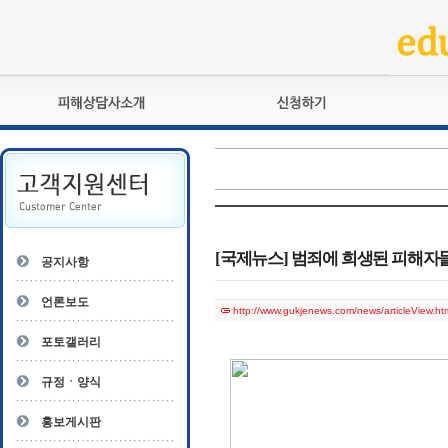
피해상담사란?
교육훈련
자격관리규정
검정시험
상담사 자격증 확인
전문수련
자격심사
- 피해상담사 1급
자격유지교육
- 피해상담사 2급
[국제뉴스] 범죄에 희생된 피해자
공지사항
자격복원
- 피해상담사 3급
- 전문수련감독자
언론보도
http://www.gukjenews.com/news/articleView.h
- 전문수련기관
포토갤러리
규정ㆍ양식
홍보게시판