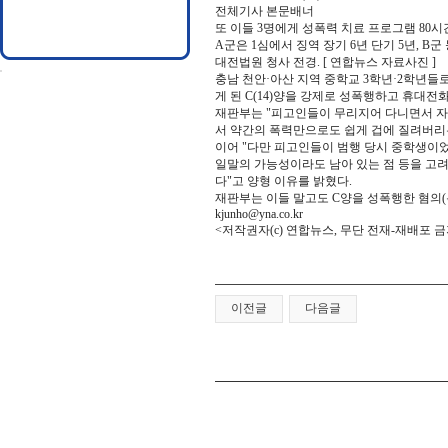
전체기사 본문배너
또 이들 3명에게 성폭력 치료 프로그램 80시
A군은 1심에서 징역 장기 6년 단기 5년, B
대전법원 청사 전경. [ 연합뉴스 자료사진 ]
충남 천안·아산 지역 중학교 3학년·2학년들
게 된 C(14)양을 강제로 성폭행하고 휴대
재판부는 "피고인들이 무리지어 다니면서 자
서 약간의 폭력만으로도 쉽게 겁에 질려버리
이어 "다만 피고인들이 범행 당시 중학생이었고
일말의 가능성이라도 남아 있는 점 등을 고
다"고 양형 이유를 밝혔다.
재판부는 이들 말고도 C양을 성폭행한 혐의(
kjunho@yna.co.kr
<저작권자(c) 연합뉴스, 무단 전재-재배포 금
이전글
다음글