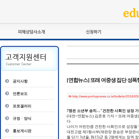
피해상담사란?
교육훈련
자격관리규정
검정시험
상담사 자격증 확인
전문수련
자격심사
- 피해상담사 1급
자격유지교육
- 피해상담사 2급
[연합뉴스] 또래 여중생 집단 성폭
공지사항
자격복원
- 피해상담사 3급
- 전문수련감독자
언론보도
http://www.yonhapnews.co.kr/bulletin/201
- 전문수련기관
포토갤러리
7명은 소년부 송치…"건전한 사회인 성장 가
(대전=연합뉴스) 김준호 기자 = 또래 여중
규정ㆍ양식
다.
나이가 어린만큼 건전한 사회인으로 성장할 
홍보게시판
대전고법 제1형사부(재판장 윤승은 부장판사)는
월 단기 3년을, B(15)군 등 2명에게는 징역 