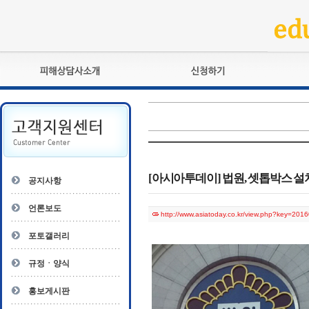
피해상담사란?
교육훈련
자격관리규정
검정시험
상담사 자격증 확인
전문수련
자격심사
- 피해상담사 1급
자격유지교육
- 피해상담사 2급
[아시아투데이] 법원, 셋톱박스 설
공지사항
자격복원
- 피해상담사 3급
- 전문수련감독자
언론보도
http://www.asiatoday.co.kr/view.php?key=2
- 전문수련기관
포토갤러리
규정ㆍ양식
홍보게시판