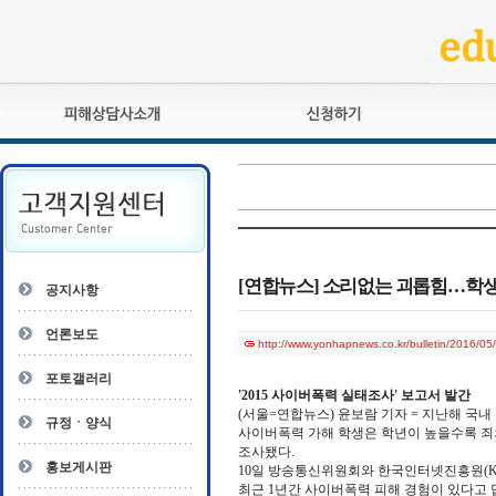
피해상담사란?
교육훈련
자격관리규정
검정시험
상담사 자격증 확인
전문수련
자격심사
- 피해상담사 1급
자격유지교육
- 피해상담사 2급
[연합뉴스] 소리없는 괴롭힘…학생 1
공지사항
자격복원
- 피해상담사 3급
- 전문수련감독자
언론보도
http://www.yonhapnews.co.kr/bulletin/201
- 전문수련기관
포토갤러리
'2015 사이버폭력 실태조사' 보고서 발간
(서울=연합뉴스) 윤보람 기자 = 지난해 국내
규정ㆍ양식
사이버폭력 가해 학생은 학년이 높을수록 죄
조사됐다.
홍보게시판
10일 방송통신위원회와 한국인터넷진흥원(KISA
최근 1년간 사이버폭력 피해 경험이 있다고 