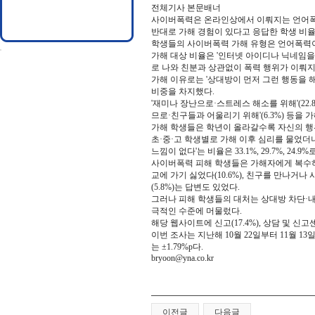
전체기사 본문배너
사이버폭력은 온라인상에서 이뤄지는 언어폭력,
반대로 가해 경험이 있다고 응답한 학생 비율은 1
학생들의 사이버폭력 가해 유형은 언어폭력이 1
가해 대상 비율은 '인터넷 아이디나 닉네임을 알
로 나와 친분과 상관없이 폭력 행위가 이뤄지
가해 이유로는 '상대방이 먼저 그런 행동을 해서
비중을 차지했다.
'재미나 장난으로·스트레스 해소를 위해'(22.8%)
므로·친구들과 어울리기 위해'(6.3%) 등을 
가해 학생들은 학년이 올라갈수록 자신의 행
초·중·고 학생별로 가해 이후 심리를 물었더니 '
느낌이 없다'는 비율은 33.1%, 29.7%, 24.
사이버폭력 피해 학생들은 가해자에게 복수하고 
교에 가기 싫었다(10.6%), 친구를 만나거
(5.8%)는 답변도 있었다.
그러나 피해 학생들의 대처는 상대방 차단·내 아
극적인 수준에 머물렀다.
해당 웹사이트에 신고(17.4%), 상담 및 신
이번 조사는 지난해 10월 22일부터 11월 1
는 ±1.79%p다.
bryoon@yna.co.kr
이전글
다음글