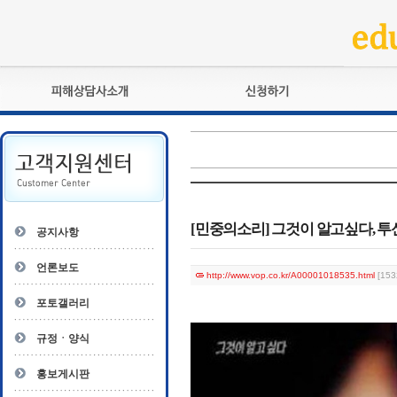
피해상담사란?
교육훈련
자격관리규정
검정시험
상담사 자격증 확인
전문수련
자격심사
- 피해상담사 1급
자격유지교육
- 피해상담사 2급
[민중의소리] 그것이 알고싶다, 투신 
공지사항
자격복원
- 피해상담사 3급
- 전문수련감독자
언론보도
http://www.vop.co.kr/A00001018535.html
[153
- 전문수련기관
포토갤러리
규정ㆍ양식
홍보게시판