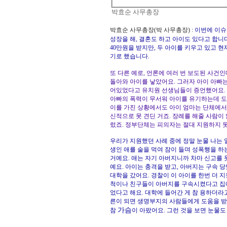
박효순 사무총장
박효순 사무총장(박 사무총장) :
이번에 이슈
성장을 해, 결혼도 하고 아이도 있다고 합
40만원을 받지만, 두 아이를 키우고 있고 
기로 했습니다.
또 다른 예로, 언론에 여러 번 보도된 사건
돌아와 아이를 낳았어요. 그러자 아이 아빠는
어있었다고 유치원 선생님들이 증언했어요. 결
아빠의 폭력이 무서워 아이를 유기하는데 도
이를 가진 상황에서도 아이 엄마는 단체에서 
신적으로 못 견딘 거죠. 장례를 해줄 사람이
렀죠. 정부단체는 피의자는 절대 지원하지 
우리가 지원했던 사례 중에 정말 눈물 나는 
생인 애를 술을 먹여 잠이 들며 성폭행을 하
거예요. 애는 자기 아버지니까 차마 신고를
예요. 아이는 충격을 받고, 아버지는 구속 
대학을 갔어요. 경찰이 이 아이를 한번 더 
척이나 친구들이 아버지를 구속시켰다고 집에
었다고 해요. 대학에 들어간 게 참 용하더라
른이 되면 생명부지의 사람들에게 도움을 받
가슴
참
이 아팠어요. 그런 것을 보면 눈물도