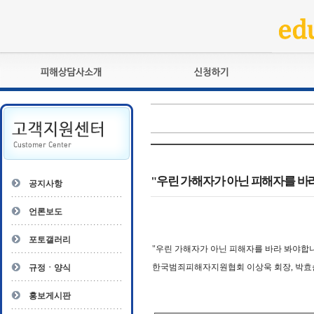
피해상담사란?
교육훈련
자격관리규정
검정시험
상담사 자격증 확인
전문수련
자격심사
- 피해상담사 1급
자격유지교육
- 피해상담사 2급
"우린 가해자가 아닌 피해자를 바
공지사항
자격복원
- 피해상담사 3급
- 전문수련감독자
언론보도
- 전문수련기관
포토갤러리
"우린 가해자가 아닌 피해자를 바라 봐야합
한국범죄피해자지원협회 이상욱 회장, 박효
규정ㆍ양식
홍보게시판