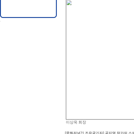
이상욱 회장
[문화저널21 조은국기자] 공지영 작가의 소설