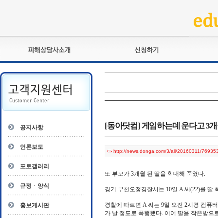
피해상담사란?
교육훈련
자격관리규정
검정시험
상담사 자격증 확인
전문수련
자격심사
- 피해상담사 1급
자격유지교육
- 피해상담사 2급
[동아닷컴] 게임하는데 운다고 3
공지사항
자격복원
- 피해상담사 3급
- 전문수련감독자
언론보도
http://news.donga.com/3/all/20160311/7693
- 전문수련기관
포토갤러리
또 부모가 3개월 된 딸을 학대해 죽였다.
규정ㆍ양식
경기 부천오정경찰서는 10일 A 씨(22)를 딸
경찰에 따르면 A 씨는 9일 오전 2시경 컴
홍보게시판
가 날 정도로 폭행했다. 이어 딸을 작은방으로