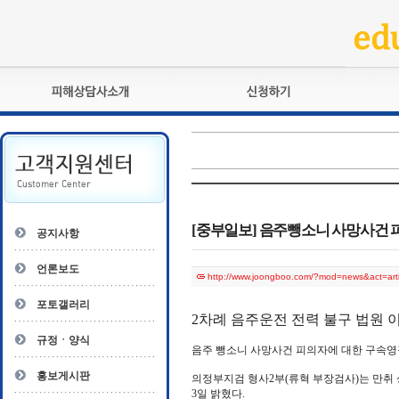
피해상담사란?
교육훈련
자격관리규정
검정시험
상담사 자격증 확인
전문수련
자격심사
- 피해상담사 1급
자격유지교육
- 피해상담사 2급
[중부일보] 음주뺑소니 사망사건 
공지사항
자격복원
- 피해상담사 3급
- 전문수련감독자
언론보도
http://www.joongboo.com/?mod=news&act=ar
- 전문수련기관
포토갤러리
2차례 음주운전 전력 불구 법원 
규정ㆍ양식
음주 뺑소니 사망사건 피의자에 대한 구속영
홍보게시판
의정부지검 형사2부(류혁 부장검사)는 만취 
3일 밝혔다.