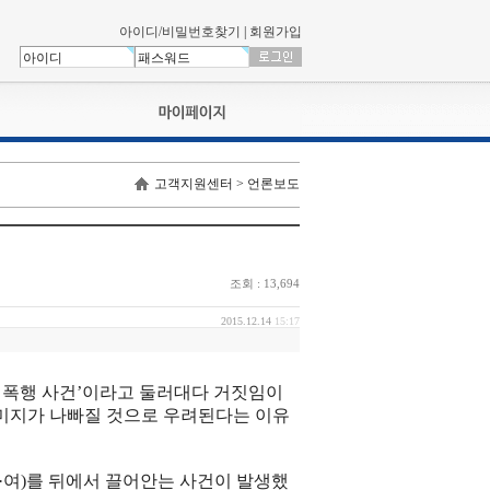
아이디/비밀번호찾기
|
회원가입
나의신청내역
고객지원센터 > 언론보도
교육영상강의실
서류제출
회원정보
나의 신청비
조회 : 13,694
나의활동내역
나의 연회비
2015.12.14
15:17
순 폭행 사건’이라고 둘러대다 거짓임이
이미지가 나빠질 것으로 우려된다는 이유
1·여)를 뒤에서 끌어안는 사건이 발생했