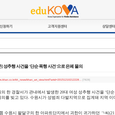
교육훈련
공지사항
상담접수
검정시험
언론보도
상담완료
전문수련
포토갤러리
자격심사
규정ㆍ양식
격유지교육
홍보게시판
] 성추행 사건을 '단순 폭행 사건'으로 은폐 물의
자격복원
ews.khan.co.kr/kh_news/khan_art_view.html?artid=20151210212228…
[7828]
원의 한 경찰서가 관내에서 발생한 20대 여성 성추행 사건을 ‘단
물의를 빚고 있다. 수원시가 성범죄 다발지역으로 집계돼 지역 
시쯤 수원시 팔달구의 한 아파트단지에서 괴한이 귀가하던 ㄱ씨(2