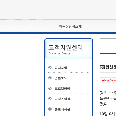
피해상담사란?
자격관리규정
상담사 자격증 확인
- 피해상담사 1급
자
- 피해상담사 2급
[경향신문
공지사항
- 피해상담사 3급
- 전문수련감독자
언론보도
http://n
- 전문수련기관
포토갤러리
경기 수
들통나 
규정ㆍ양식
였다.
홍보게시판
10일 0