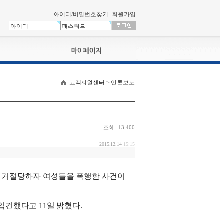
아이디/비밀번호찾기
|
회원가입
나의신청내역
고객지원센터 > 언론보도
교육영상강의실
서류제출
회원정보
나의 신청비
조회 : 13,400
나의활동내역
나의 연회비
2015.12.14
15:15
가 거절당하자 여성들을 폭행한 사건이
입건했다고 11일 밝혔다.