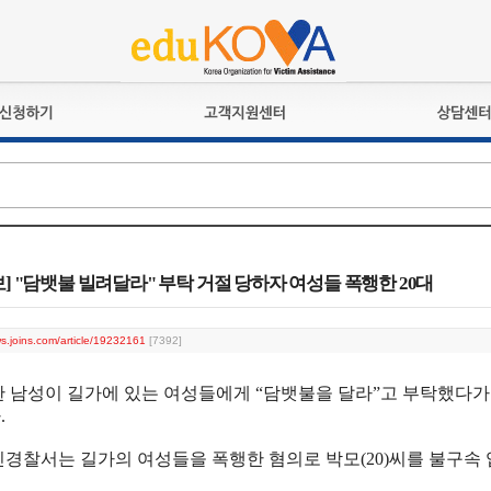
교육훈련
공지사항
상담접수
검정시험
언론보도
상담완료
전문수련
포토갤러리
자격심사
규정ㆍ양식
격유지교육
홍보게시판
] "담뱃불 빌려달라" 부탁 거절 당하자 여성들 폭행한 20대
자격복원
ws.joins.com/article/19232161
[7392]
한 남성이 길가에 있는 여성들에게 “담뱃불을 달라”고 부탁했다
.
경찰서는 길가의 여성들을 폭행한 혐의로 박모(20)씨를 불구속 