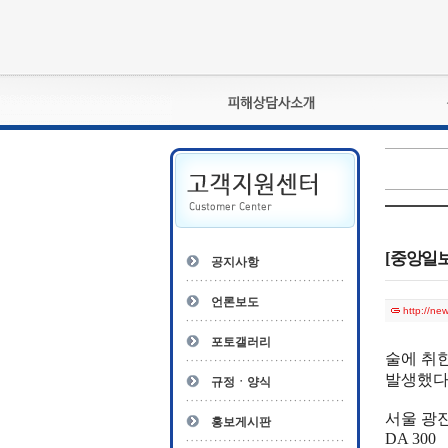
피해상담사란?
자격관리규정
상담사 자격증 확인
- 피해상담사 1급
자
- 피해상담사 2급
[중앙일보
공지사항
- 피해상담사 3급
- 전문수련감독자
언론보도
http://ne
- 전문수련기관
포토갤러리
술에 취
발생했다
규정ㆍ양식
서울 광진
홍보게시판
DA 300