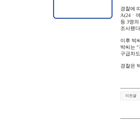
경찰에 따
A(24ㆍ
등 3명의
조사됐다
이후 박
박씨는 “
구급차도
경찰은 
이전글