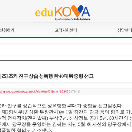
교육훈련
공지사항
상담접수
검정시험
언론보도
상담완료
전문수련
포토갤러리
자격심사
규정ㆍ양식
격유지교육
홍보게시판
즈] 조카 친구 상습 성폭행 한 40대男 중형 선고
자격복원
w.hg-times.com/news/articleView.html?idxno=103479
[7641]
조카 친구를 상습적으로 성폭행한 40대가 중형을 선고받았다.
제2형사부(변성환 부장판사)는 1일 강간과 감금 등의 혐의로 기소
적 전자장치(전자발찌) 부착 7년, 신상정보 공개 5년, 80시간의
에서 당구장을 운영하는 김씨는 지난 5월 초 자신의 당구장에서 
성폭행한 혐의로 기소됐다.