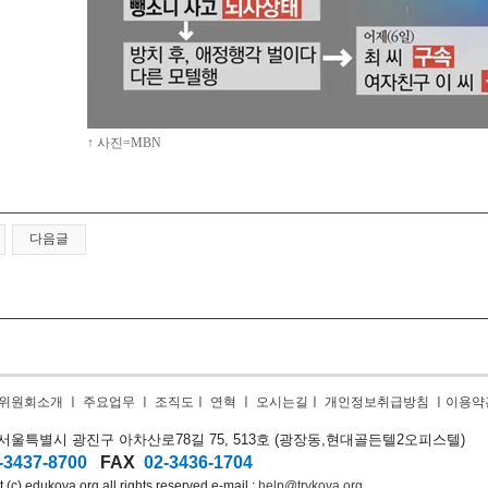
↑ 사진=MBN
다음글
위원회소개
ㅣ
주요업무
ㅣ
조직도
ㅣ
연혁
ㅣ
오시는길
ㅣ
개인정보취급방침
ㅣ
이용약
9) 서울특별시 광진구 아차산로78길 75, 513호 (광장동,
현대골든텔2오피스텔)
-3437-8700
FAX
02-3436-1704
 (c) edukova.org all rights reserved e-mail :
help@trykova.org