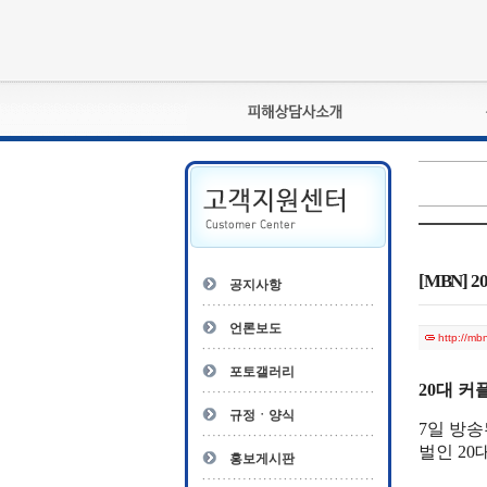
피해상담사란?
자격관리규정
상담사 자격증 확인
- 피해상담사 1급
자
- 피해상담사 2급
[MBN]
공지사항
- 피해상담사 3급
- 전문수련감독자
언론보도
http://m
- 전문수련기관
포토갤러리
20대 커
규정ㆍ양식
7일 방송
벌인 20
홍보게시판