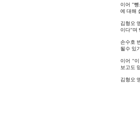
이어 "
에 대해
김형오 
이다"며
손수호 
될수 있
이어 "
보고도 
김형오 