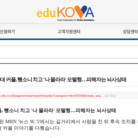
교육훈련
공지사항
상담접수
검정시험
언론보도
상담완료
전문수련
포토갤러리
자격심사
규정ㆍ양식
격유지교육
홍보게시판
 20대 커플, 뺑소니 치고 '나 몰라라' 모텔행…피해자는 뇌사상태
자격복원
bn.mk.co.kr/pages/news/newsView.php?category=mbn00009&news_seq…
[11731]
플, 뺑소니 치고 '나 몰라라' 모텔행…피해자는 뇌사상태
된 MBN '뉴스 빅 5'에서는 길거리에서 사람을 친 뒤 후속 조치
대 커플 이야기를 다뤘습니다.