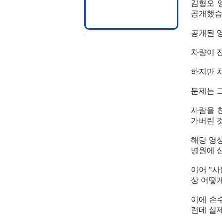
김형오 
공개했습
공개된 
차량이 
하지만 차
문제는 
사람을 
가버린 
해당 영
병원에 
이어 "
상 어떻
이에 손
런데 실