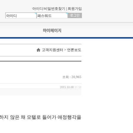
아이디/비밀번호찾기
|
회원가입
나의신청내역
고객지원센터 > 언론보도
교육영상강의실
서류제출
회원정보
나의 신청비
조회 : 20,965
나의활동내역
나의 연회비
2015.10.08
11:50
를 하지 않은 채 모텔로 들어가 애정행각을