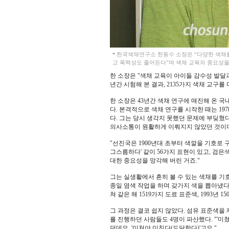
한국색채연구소 한동수 소장은 “다양한 색채
고 폭력성도 줄어든다”며 색채 교육의 중요성을
한 소장은 "색채 교육이 아이들 감수성 발달
년간 시험해 본 결과, 2135가지 색채 교
한 소장은 43년간 색채 연구에 매진해 온 국
다. 본격적으로 색채 연구를 시작한 때는 1
다. 그는 당시 생각지 못했던 문제에 부딪혔
의사소통이 원활하게 이뤄지지 않았던 것이다
"선진국은 1900년대 초부터 색깔을 기호로 
그스름하다' 같이 56가지 표현이 있고, 검은
대한 중요성을 망각해 버린 거죠."
그는 실생활에서 흔히 볼 수 있는 색채를 기
종일 염색 작업을 하며 갖가지 색을 뽑아냈다.
쳐 같은 해 1519가지 도료 표준색, 1993년
그 과정은 결코 쉽지 않았다. 섬유 표준색을 
를 진행하던 사람들도 4명이 파산했다. "'미
던데요. '미쳐야 미친다(도달한다)'고요."