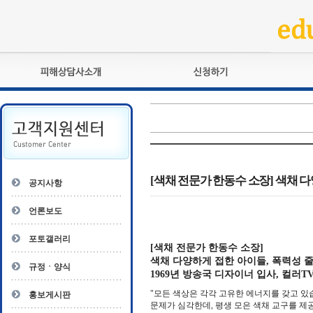
피해상담사란?
교육훈련
자격관리규정
검정시험
상담사 자격증 확인
전문수련
자격심사
- 피해상담사 1급
자격유지교육
- 피해상담사 2급
[색채 전문가 한동수 소장] 색채 다
공지사항
자격복원
- 피해상담사 3급
- 전문수련감독자
언론보도
- 전문수련기관
포토갤러리
[색채 전문가 한동수 소장]
색채 다양하게 접한 아이들, 폭력성 줄
규정ㆍ양식
1969년 방송국 디자이너 입사, 컬러
"모든 색상은 각각 고유한 에너지를 갖고 있습
홍보게시판
문제가 심각한데, 평생 모은 색채 교구를 제공