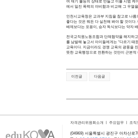
여 재기 불능의 상태로 만들고 이를 시범 
에서 일진 폭력의 야비함과 비교해 그 우열을
인천시교육청은 교과부 지침을 참고로 나름의
좋다는 것은 뭐든 다 실천해 봐야 할 것이다
배제보다는 포용이, 승자 독식보다는 약자 
전국교직원노동조합과 단체협약을 해지하고 
를 남발해 놓고서 아이들에게는 “다르기 때문
교육이다. 지금이라도 경쟁 교육의 광풍을 
뜻한 교육행정으로 전환하는 것만이 근본적 
이전글
다음글
자격관리위원회소개
ㅣ
주요업무
ㅣ
조직
(04969) 서울특별시 광진구 아차산로78길