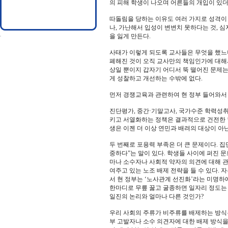
의 피해 학생이 나오며 어른들의 개입이 있더
따돌림을 당하는 이유도 여러 가지로 성격이
나, 가난해서 입성이 변변치 못하다는 것, 
을 잃게 만든다.
사태가 이렇게 되도록 교사들은 무엇을 했느
폐해진 것이 오직 교사만의 책임인가에 대해서
상일 뿐이지 갑자기 어디서 뚝 떨어진 문제는
게 성찰하고 개선하는 수밖에 없다.
먼저 경쟁교육과 관련하여 현 정부 들어와서 
진단평가, 중간·기말고사, 국가수준 학력성취
키고 서열화하는 정책은 결과적으로 건전한 
생은 이젠 더 이상 연민과 배려의 대상이 아닌
두 번째로 포용력 부족은 더 큰 문제이다. 
중하다”는 말이 있다. 학생들 사이에 퍼진 
마나 소수자나 사회적 약자의 의견에 대해 관
여주고 있는 노조 배제 전략을 들 수 있다.
서 현 정부는 ‘노사관계 선진화’라는 미명하에
한마디로 무릎 꿇고 굴종하면 일자리 정도는
일진의 논리와 얼마나 다른 것인가?
우리 사회의 주류가 비주류를 배제하는 방식은
부 고발자나 소수 의견자에 대한 배제 방식을 