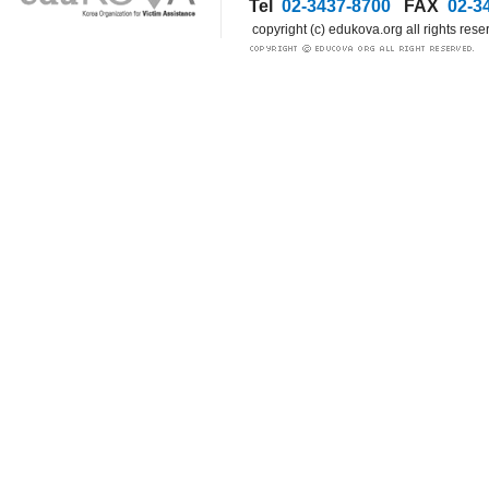
Tel
02-3437-8700
FAX
02-3
copyright (c) edukova.org all rights rese