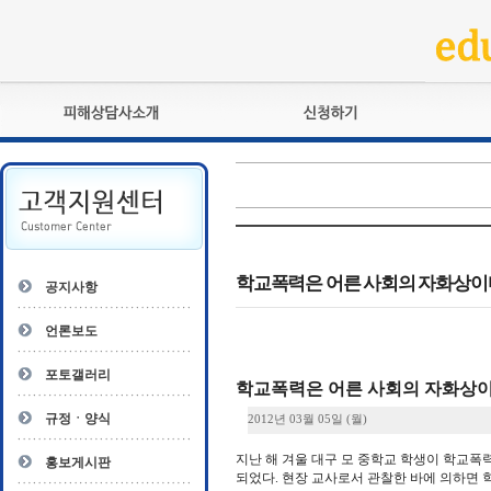
피해상담사란?
교육훈련
자격관리규정
검정시험
상담사 자격증 확인
전문수련
자격심사
- 피해상담사 1급
자격유지교육
- 피해상담사 2급
학교폭력은 어른 사회의 자화상이
공지사항
자격복원
- 피해상담사 3급
- 전문수련감독자
언론보도
- 전문수련기관
포토갤러리
학교폭력은 어른 사회의 자화상
규정ㆍ양식
2012년 03월 05일 (월)
지난 해 겨울 대구 모 중학교 학생이 학교폭
홍보게시판
되었다. 현장 교사로서 관찰한 바에 의하면 