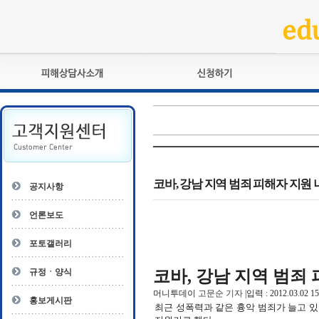
피해상담사란?
교육훈련
자격관리규정
검정시험
상담사 자격증 확인
전문수련
자격심사
- 피해상담사 1급
자격유지교육
- 피해상담사 2급
코바, 강남 지역 범죄 피해자 지원
공지사항
자격복원
- 피해상담사 3급
- 전문수련감독자
언론보도
- 전문수련기관
포토갤러리
규정ㆍ양식
코바, 강남 지역 범죄
머니투데이
고문순 기자
|
입력
: 2012.03.02 15
홍보게시판
최근 성폭력과 같은 흉악 범죄가 늘고 