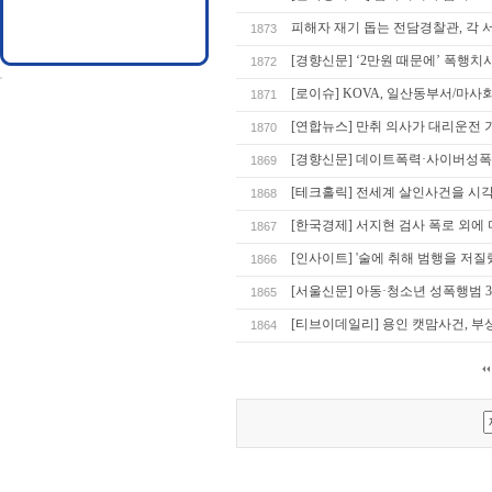
피해자 재기 돕는 전담경찰관, 각 서
1873
[경향신문] ‘2만원 때문에’ 폭행치
1872
[로이슈] KOVA, 일산동부서/
1871
[연합뉴스] 만취 의사가 대리운전
1870
[경향신문] 데이트폭력·사이버성
1869
[테크홀릭] 전세계 살인사건을 시
1868
[한국경제] 서지현 검사 폭로 외에
1867
[인사이트] '술에 취해 범행을 저질
1866
[서울신문] 아동·청소년 성폭행범 
1865
[티브이데일리] 용인 캣맘사건, 부
1864