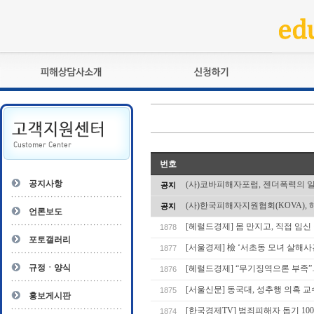
피해상담사란?
교육훈련
자격관리규정
검정시험
상담사 자격증 확인
전문수련
자격심사
- 피해상담사 1급
번호
자격유지교육
- 피해상담사 2급
공지사항
(사)코바피해자포럼, 젠더폭력의 
공지
자격복원
- 피해상담사 3급
(사)한국피해자지원협회(KOVA), 
공지
- 전문수련감독자
언론보도
- 전문수련기관
[헤럴드경제] 몸 만지고, 직접 임신 검
1878
포토갤러리
[서울경제] 檢 ‘서초동 모녀 살해사
1877
규정ㆍ양식
[헤럴드경제] “무기징역으론 부족”…
1876
[서울신문] 동국대, 성추행 의혹 
1875
홍보게시판
[한국경제TV] 범죄피해자 돕기 100
1874