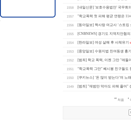
[내일신문] '보호수용법안' 국무회
1558
"학교폭력 첫 피해 평균 연령은 11
1557
[동아일보] 짝사랑 여교사 ‘스토킹 
1556
[CNBNEWS] 경기도 지역치안협
1555
[한라일보] 여성 살해 후 사체유기
1554
[중앙일보] 수원지법 친여동생 흉기로
1553
[범죄] 학교 폭력, 이젠 그만 "애
1552
“학교폭력 그만” 쎄시봉 친구들도
1551
[쿠키뉴스] ‘돈 많이 받는다’며 노
1550
[범죄] "재범만 막아도 피해 줄어"
1549
처음