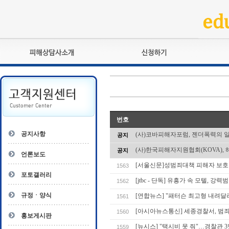
피해상담사란?
교육훈련
자격관리규정
검정시험
상담사 자격증 확인
전문수련
자격심사
- 피해상담사 1급
번호
자격유지교육
- 피해상담사 2급
공지사항
(사)코바피해자포럼, 젠더폭력의 
공지
자격복원
- 피해상담사 3급
(사)한국피해자지원협회(KOVA), 
공지
- 전문수련감독자
언론보도
- 전문수련기관
[서울신문]성범죄대책 피해자 보호
1563
포토갤러리
[jtbc - 단독] 유흥가 속 모텔, 강
1562
규정ㆍ양식
[연합뉴스] "패터슨 최고형 내려
1561
[아시아뉴스통신] 세종경찰서, 범
1560
홍보게시판
[뉴시스] "택시비 못 줘"…경찰관 
1559