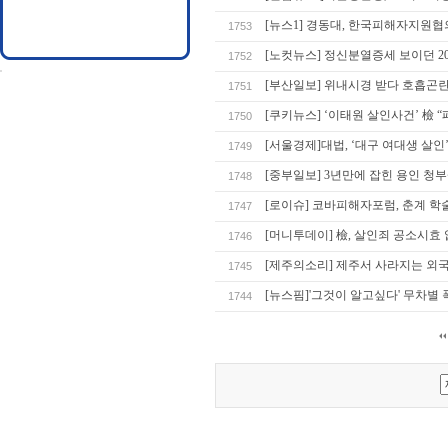
[뉴스1] 경동대, 한국피해자지원
1753
[노컷뉴스] 정신분열증세 보이던 2
1752
[부산일보] 위내시경 받다 호흡곤란
1751
[쿠키뉴스] ‘이태원 살인사건’ 檢 “
1750
[서울경제]대법, ‘대구 여대생 살
1749
[중부일보] 3년만에 잡힌 용인 청
1748
[로이슈] 코바피해자포럼, 춘계 학
1747
[머니투데이] 檢, 살인죄 공소시효 
1746
[제주의소리] 제주서 사라지는 외
1745
[뉴스핌]'그것이 알고싶다' 무차별 
1744