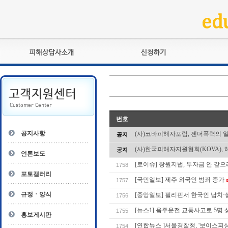
피해상담사란?
교육훈련
자격관리규정
검정시험
상담사 자격증 확인
전문수련
자격심사
- 피해상담사 1급
번호
자격유지교육
- 피해상담사 2급
공지사항
(사)코바피해자포럼, 젠더폭력의 
공지
자격복원
- 피해상담사 3급
(사)한국피해자지원협회(KOVA), 
공지
- 전문수련감독자
언론보도
- 전문수련기관
[로이슈] 창원지법, 투자금 안 갚으
1758
포토갤러리
[국민일보] 제주 외국인 범죄 증가
1757
규정ㆍ양식
[중앙일보] 필리핀서 한국인 납치·살
1756
[뉴스1] 음주운전 교통사고로 5명
1755
홍보게시판
[연합뉴스 ]서울경찰청, '보이스피싱
1754