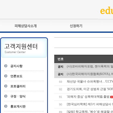
피해상담사란?
교육훈련
자격관리규정
검정시험
상담사 자격증 확인
전문수련
자격심사
- 피해상담사 1급
번호
자격유지교육
- 피해상담사 2급
공지사항
(사)코바피해자포럼, 젠더폭력의 
공지
자격복원
- 피해상담사 3급
(사)한국피해자지원협회(KOVA), 
공지
- 전문수련감독자
언론보도
- 전문수련기관
채선당·국물녀·슈퍼폭행녀…'CCTV
93
포토갤러리
경기도의회, 미군 성범죄 근절 'SO
92
규정ㆍ양식
'피해자 중심' 성폭력대책協 출범
91
[한국심리학회] 제3기 피해상담사 1
90
홍보게시판
[칼럼] 학교폭력, ′복수′로 해결할 순
89