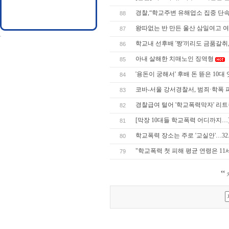
경찰,“학교주변 유해업소 집중 단속
88
왕따없는 반 만든 울산 삼일여고 
87
학교내 선후배 '짱'끼리도 금품갈취,
86
아내 살해한 치매노인 징역형
85
'용돈이 궁해서' 후배 돈 뜯은 10
84
코바-서울 강서경찰서, 범죄·학폭
83
경찰급여 털어 '학교폭력막자' 리트
82
[막장 10대들 학교폭력 어디까지…]
81
학교폭력 장소는 주로 '교실안'…32
80
"학교폭력 첫 피해 평균 연령은 11
79