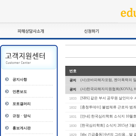
피해상담사란?
교육훈련
자격관리규정
검정시험
상담사 자격증 확인
전문수련
자격심사
- 피해상담사 1급
번호
자격유지교육
- 피해상담사 2급
공지사항
(사)코바피해자포럼, 젠더폭력의 
공지
자격복원
- 피해상담사 3급
(사)한국피해자지원협회(KOVA), 
공지
- 전문수련감독자
언론보도
- 전문수련기관
[SBS] 같은 부서 공무원 살인미
1833
포토갤러리
[충청투데이] 불법체류 근로자 범
1832
규정ㆍ양식
[안내] 한국심리학회 소식지 10월
1831
[한국심리학회] 소식지 2015년 3
1830
홍보게시판
[jtbc 긴급출동] 6년의 그리움…딸
1829