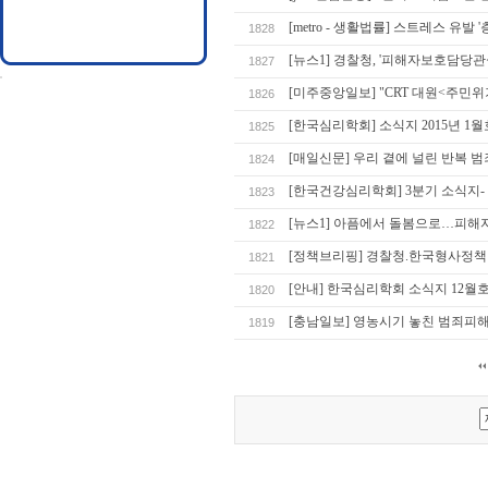
[metro - 생활법률] 스트레스 유발
1828
[뉴스1] 경찰청, '피해자보호담당관
1827
[미주중앙일보] "CRT 대원<주민
1826
[한국심리학회] 소식지 2015년 1
1825
[매일신문] 우리 곁에 널린 반복 
1824
[한국건강심리학회] 3분기 소식지- 
1823
[뉴스1] 아픔에서 돌봄으로…피해자
1822
[정책브리핑] 경찰청.한국형사정책연
1821
[안내] 한국심리학회 소식지 12월
1820
[충남일보] 영농시기 놓친 범죄피
1819