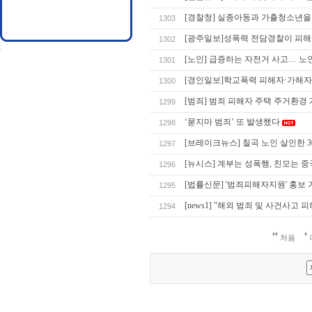
[경찰청] 실종아동과 가출청소년을 
1303
[광주일보]성폭력 전담경찰이 피해
1302
[노인] 급증하는 자전거 사고… 노
1301
[경인일보]학교폭력 피해자·가해자 
1300
[범죄] 범죄 피해자 주택 주거환경
1299
‘묻지마 범죄’ 또 발생했다
1298
[브레이크뉴스] 칠곡 노인 살인한 3
1297
[뉴시스] 계부는 성폭행, 친모는 중
1296
[법률신문] '범죄피해자지원' 홍보
1295
[news1] "해외 범죄 및 사건사고 
1294
처음