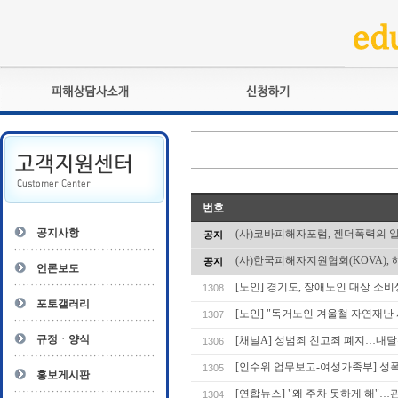
피해상담사란?
교육훈련
자격관리규정
검정시험
상담사 자격증 확인
전문수련
자격심사
- 피해상담사 1급
번호
자격유지교육
- 피해상담사 2급
공지사항
(사)코바피해자포럼, 젠더폭력의 
공지
자격복원
- 피해상담사 3급
(사)한국피해자지원협회(KOVA), 
공지
- 전문수련감독자
언론보도
- 전문수련기관
[노인] 경기도, 장애노인 대상 소
1308
포토갤러리
[노인] "독거노인 겨울철 자연재난
1307
규정ㆍ양식
[채널A] 성범죄 친고죄 폐지…내
1306
[인수위 업무보고-여성가족부] 
1305
홍보게시판
[연합뉴스] "왜 주차 못하게 해"
1304