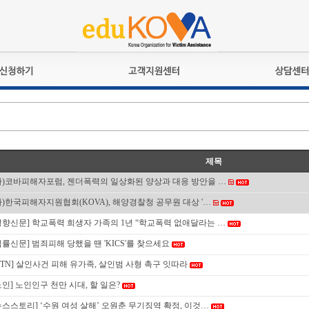
교육훈련
공지사항
상담접수
검정시험
언론보도
상담완료
전문수련
포토갤러리
자격심사
규정ㆍ양식
제목
격유지교육
홍보게시판
사)코바피해자포럼, 젠더폭력의 일상화된 양상과 대응 방안을 …
자격복원
사)한국피해자지원협회(KOVA), 해양경찰청 공무원 대상 '…
경향신문] 학교폭력 희생자 가족의 1년 “학교폭력 없애달라는 …
법률신문] 범죄피해 당했을 땐 'KICS'를 찾으세요
YTN] 살인사건 피해 유가족, 살인범 사형 촉구 잇따라
노인] 노인인구 천만 시대, 할 일은?
뉴스스토리] ‘수원 여성 살해’ 오원춘 무기징역 확정, 이것…