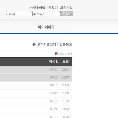
아이디/비밀번호찾기
|
회원가입
나의신청내역
고객지원센터 > 언론보도
교육영상강의실
서류제출
Total 1,893
회원정보
작성일
조회
나의 신청비
07-24
92654
나의활동내역
나의 연회비
07-23
111557
02-10
51926
12-03
51922
02-10
51591
08-24
51182
02-10
50845