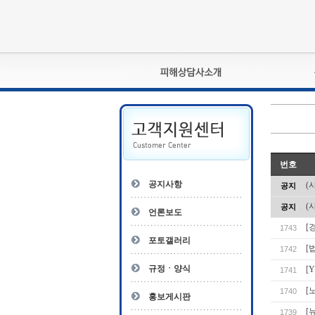
피해상담사란?
자격관리규정
상담사 자격증 확인
- 피해상담사 1급
번호
자
- 피해상담사 2급
공지사항
(
공지
- 피해상담사 3급
(
공지
- 전문수련감독자
언론보도
- 전문수련기관
[
1743
포토갤러리
[
1742
규정ㆍ양식
[
1741
[
1740
홍보게시판
[
1739