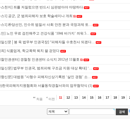
뉴스천지] 죄를 저질렀으면 반드시 심판받아야 마땅하다
뉴스1] 공군, 군 범죄피해자 보호 학술세미나 개최
뉴스1] 朴당선인, 인수위 법질서·사회 안전 분과 국정과제 토…
노인] 노인 무료 검진해주고 건강식품 ‘10배 바가지’ 씌워 5…
내일신문│봉 욱 법무부 인권국장] “피해자들 수호천사 되겠다…
범죄] 식품업계, 학교폭력 퇴치 팔 걷었다
경찰인권센터] 경철청 인권센터 소식지 2012년 11월호
내일신문] 법무부 인권국, 범죄피해 구조금 지원 대상 확대] ‘…
경향신문] 대법원 “사형수 피해자신상기록된 ‘살인 경험’ 소…
사)한국피해자지원협회와 서울동작경찰서와의 업무협약식
(1)
11
12
13
14
15
16
17
18
19
처음
이전