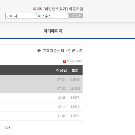
아이디/비밀번호찾기
|
회원가입
나의신청내역
고객지원센터 > 언론보도
교육영상강의실
서류제출
Total 1,893
회원정보
작성일
조회
나의 신청비
07-24
92648
나의활동내역
나의 연회비
07-23
111553
12-08
13476
12-14
13416
11-02
12241
6
127