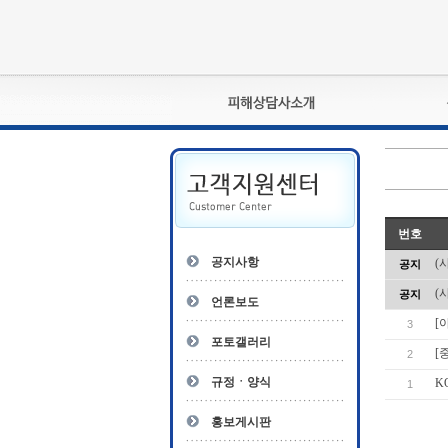
피해상담사란?
자격관리규정
상담사 자격증 확인
- 피해상담사 1급
번호
자
- 피해상담사 2급
공지사항
(
공지
- 피해상담사 3급
(
공지
- 전문수련감독자
언론보도
- 전문수련기관
[
3
포토갤러리
[
2
규정ㆍ양식
K
1
홍보게시판