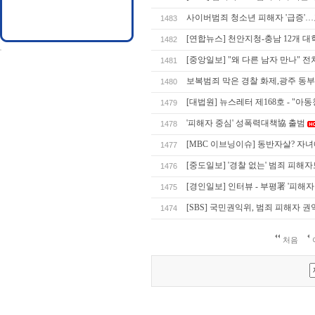
사이버범죄 청소년 피해자 '급증'…
1483
[연합뉴스] 천안지청-충남 12개 
1482
[중앙일보] "왜 다른 남자 만나" 전
1481
보복범죄 막은 경찰 화제,광주 동
1480
[대법원] 뉴스레터 제168호 - "
1479
'피해자 중심' 성폭력대책協 출범
1478
[MBC 이브닝이슈] 동반자살? 자
1477
[중도일보] '경찰 없는' 범죄 피해
1476
[경인일보] 인터뷰 - 부평署 '피해
1475
[SBS] 국민권익위, 범죄 피해자 
1474
처음