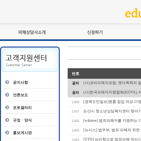
피해상담사란?
교육훈련
자격관리규정
검정시험
상담사 자격증 확인
전문수련
자격심사
- 피해상담사 1급
번호
자격유지교육
- 피해상담사 2급
공지사항
(사)코바피해자포럼, 젠더폭력의 
공지
자격복원
- 피해상담사 3급
(사)한국피해자지원협회(KOVA), 
공지
- 전문수련감독자
언론보도
- 전문수련기관
[경북도민일보]원룸 침입 여성 21
1488
포토갤러리
논산시 청소년상담복지센터 찾아가
1487
규정ㆍ양식
[wikitree] 범죄피해자를 지원하
1486
[뉴시스] 법무부, 범죄 피해자 위한 
1485
홍보게시판
[YTN] 심리학으로 범죄피해 막는
1484