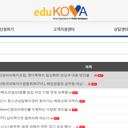
교육훈련
공지사항
상담접수
검정시험
언론보도
상담완료
전문수련
포토갤러리
자격심사
규정ㆍ양식
제목
격유지교육
홍보게시판
사)코바피해자포럼, 젠더폭력의 일상화된 양상과 대응 방안을 …
자격복원
사)한국피해자지원협회(KOVA), 해양경찰청 공무원 대상 '…
경북도민일보]원룸 침입 여성 21명 연쇄 성폭행
산시 청소년상담복지센터 찾아가는 예방교육 마무리
wikitree] 범죄피해자를 지원하는 다양한 제도들
YTN] 심리학으로 범죄피해 막는다
뉴시스] 법무부, 범죄 피해자 위한 '걷기 모금 행사'…