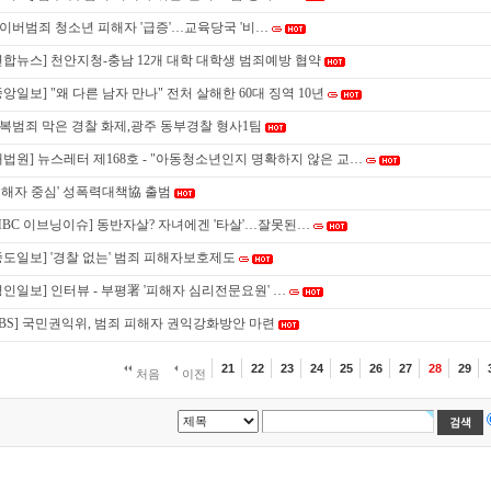
이버범죄 청소년 피해자 '급증'…교육당국 '비…
연합뉴스] 천안지청-충남 12개 대학 대학생 범죄예방 협약
중앙일보] "왜 다른 남자 만나" 전처 살해한 60대 징역 10년
복범죄 막은 경찰 화제,광주 동부경찰 형사1팀
대법원] 뉴스레터 제168호 - "아동청소년인지 명확하지 않은 교…
피해자 중심' 성폭력대책協 출범
MBC 이브닝이슈] 동반자살? 자녀에겐 '타살'…잘못된…
중도일보] '경찰 없는' 범죄 피해자보호제도
경인일보] 인터뷰 - 부평署 '피해자 심리전문요원' …
SBS] 국민권익위, 범죄 피해자 권익강화방안 마련
21
22
23
24
25
26
27
28
29
처음
이전