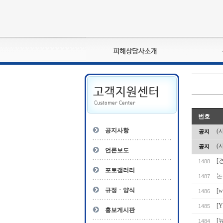
피해상담사란?
자격관리규정
상담사 자격증 확인
- 피해상담사 1급
번호
자
- 피해상담사 2급
공지사항
(
공지
- 피해상담사 3급
(
공지
- 전문수련감독자
언론보도
- 전문수련기관
[
1488
포토갤러리
논
1487
규정ㆍ양식
[
1486
[
1485
홍보게시판
[
1484