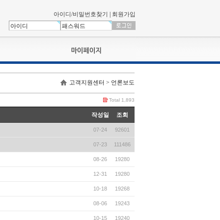
아이디/비밀번호찾기
|
회원가입
나의신청내역
고객지원센터 > 언론보도
교육영상강의실
서류제출
Total 1,893
회원정보
작성일
조회
나의 신청비
07-24
92601
나의활동내역
나의 연회비
07-23
111486
08-26
19280
12-31
19280
10-18
19268
08-06
19243
10-15
19240