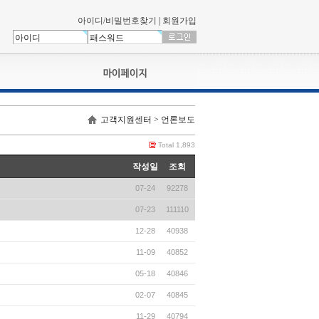
아이디/비밀번호찾기
|
회원가입
나의신청내역
고객지원센터 > 언론보도
교육영상강의실
서류제출
Total 1,893
회원정보
작성일
조회
나의 신청비
07-24
92278
나의활동내역
나의 연회비
07-23
111110
12-28
40938
11-09
40852
05-18
40846
02-07
40845
11-29
40794