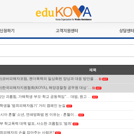
교육훈련
공지사항
상담접수
검정시험
언론보도
상담완료
전문수련
포토갤러리
자격심사
규정ㆍ양식
제목
격유지교육
홍보게시판
사)코바피해자포럼, 젠더폭력의 일상화된 양상과 대응 방안을 …
자격복원
사)한국피해자지원협회(KOVA), 해양경찰청 공무원 대상 '…
집단 괴롭힘, 가해학생·부모·학교 공동책임”… 대법, 원고 …
학생들 '범죄피해자돕기' 거리 캠페인 눈길
러시아 혼혈' 소년, 연쇄방화범 된 이유는 - 혼혈이…
부 학교폭력 대책 발표, 사소한 괴롭힘도 '범죄'
죄피해자의 손을 잡아주는 사람은?