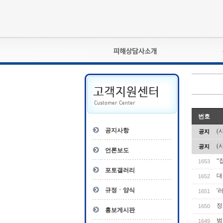
피해상담사란?
자격관리규정
상담사 자격증 확인
- 피해상담사 1급
번호
자
- 피해상담사 2급
공지사항
(
공지
- 피해상담사 3급
(
공지
- 전문수련감독자
언론보도
- 전문수련기관
“
1653
포토갤러리
대
1652
규정ㆍ양식
'
1651
정
1650
홍보게시판
범
1649