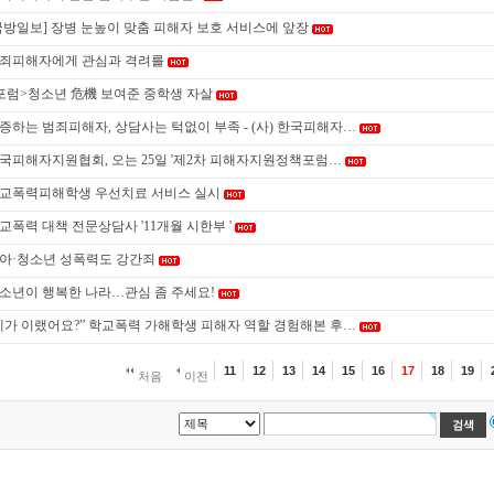
국방일보] 장병 눈높이 맞춤 피해자 보호 서비스에 앞장
죄피해자에게 관심과 격려를
포럼>청소년 危機 보여준 중학생 자살
증하는 범죄피해자, 상담사는 턱없이 부족 - (사) 한국피해자…
국피해자지원협회, 오는 25일 '제2차 피해자지원정책포럼…
교폭력피해학생 우선치료 서비스 실시
교폭력 대책 전문상담사 '11개월 시한부 '
아·청소년 성폭력도 강간죄
소년이 행복한 나라…관심 좀 주세요!
제가 이랬어요?” 학교폭력 가해학생 피해자 역할 경험해본 후…
11
12
13
14
15
16
17
18
19
처음
이전