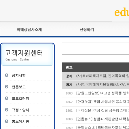
피해상담사란?
교육훈련
자격관리규정
검정시험
상담사 자격증 확인
전문수련
자격심사
- 피해상담사 1급
번호
자격유지교육
- 피해상담사 2급
공지사항
(사)코바피해자포럼, 젠더폭력의 
공지
자격복원
- 피해상담사 3급
(사)한국피해자지원협회(KOVA), 
공지
- 전문수련감독자
언론보도
- 전문수련기관
[강원도민일보] 여고생 성폭행·방치
1863
포토갤러리
[한경닷컴] 캣맘 사망사건 용의자 검
1862
규정ㆍ양식
[국제신문] 여성 집단 성폭행 20대 
1861
[연합뉴스] 성범죄 재판받던 대학원생
1860
홍보게시판
[국제뉴스 외] 코바피해자포럼 제1
1859