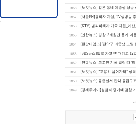
[노컷뉴스] 같은 동네 여중생 상습 
1858
[서울EN]용의자 자살, TV생방송 
1857
[KTV] 범죄피해자 가족 지원_예산
1856
[연합뉴스] 경찰, 3개월간 몰카·
1855
[한강타임즈] '관악구 여중생 모텔 
1854
[SBS뉴스]발로 차고 뺨 때리고 12
1853
[연합뉴스] 피고인 기록 열람 때 '
1852
[노컷뉴스] "조용히 넘어가라" 성
1851
[노컷뉴스] 응급실서 만삭 응급구
1850
[경제투데이]성범죄 증가에 검찰 
1849