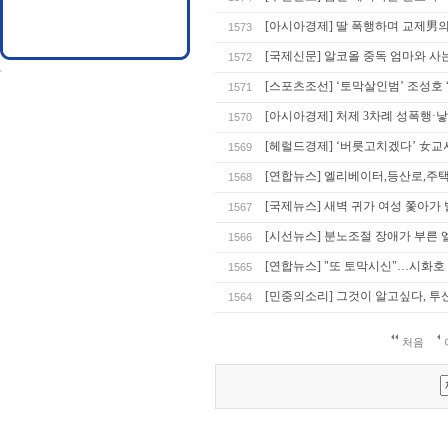
[아시아경제] 딸 폭행하며 교제男
1573
[국제신문] 알코올 중독 엄마와 사
1572
[스포츠조선] ‘토막살인범’ 조성호
1571
[아시아경제] 처제 3차례 성폭행·낳
1570
[헤럴드경제] ‘버릇고치겠다’ 女교
1569
[연합뉴스] 엘리베이터,등산로,
1568
[국제뉴스] 새벽 귀가 여성 쫓아가
1567
[시선뉴스] 분노조절 장애가 부른 
1566
[연합뉴스] "또 토막시신"…시화호 
1565
[민중의소리] 그것이 알고싶다, 투신
1564
처음