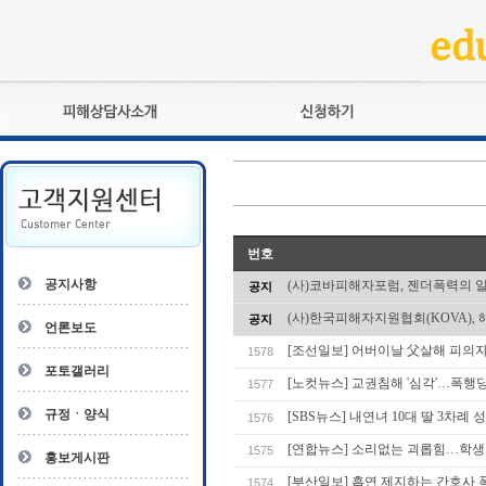
피해상담사란?
교육훈련
자격관리규정
검정시험
상담사 자격증 확인
전문수련
자격심사
- 피해상담사 1급
번호
자격유지교육
- 피해상담사 2급
공지사항
(사)코바피해자포럼, 젠더폭력의 
공지
자격복원
- 피해상담사 3급
(사)한국피해자지원협회(KOVA), 
공지
- 전문수련감독자
언론보도
- 전문수련기관
[조선일보] 어버이날 父살해 피의자
1578
포토갤러리
[노컷뉴스] 교권침해 '심각'…폭행
1577
규정ㆍ양식
[SBS뉴스] 내연녀 10대 딸 3차례
1576
[연합뉴스] 소리없는 괴롭힘…학생 1
1575
홍보게시판
[부산일보] 흡연 제지하는 간호사 폭행
1574