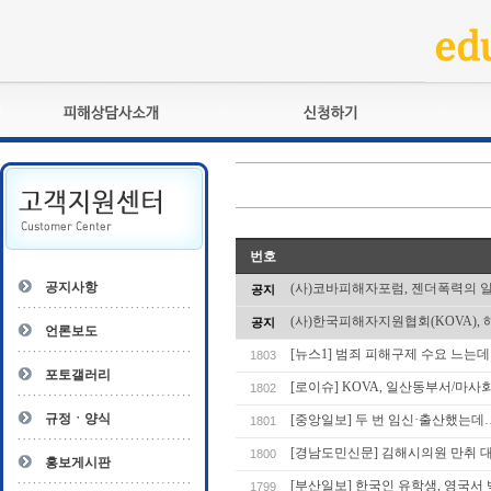
피해상담사란?
교육훈련
자격관리규정
검정시험
상담사 자격증 확인
전문수련
자격심사
- 피해상담사 1급
번호
자격유지교육
- 피해상담사 2급
공지사항
(사)코바피해자포럼, 젠더폭력의 
공지
자격복원
- 피해상담사 3급
(사)한국피해자지원협회(KOVA), 
공지
- 전문수련감독자
언론보도
- 전문수련기관
[뉴스1] 범죄 피해구제 수요 느는
1803
포토갤러리
[로이슈] KOVA, 일산동부서/
1802
규정ㆍ양식
[중앙일보] 두 번 임신·출산했는
1801
[경남도민신문] 김해시의원 만취 
1800
홍보게시판
[부산일보] 한국인 유학생, 영국서
1799