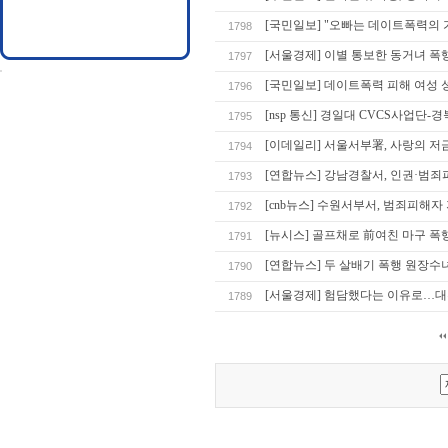
[국민일보] "오빠는 데이트폭력의 
1798
[서울경제] 이별 통보한 동거녀 폭행
1797
[국민일보] 데이트폭력 피해 여성 
1796
[nsp 통신] 경일대 CVCS사업
1795
[이데일리] 서울서부署, 사랑의 저금
1794
[연합뉴스] 강남경찰서, 인권·범
1793
[cnb뉴스] 수원서부서, 범죄피해자
1792
[뉴시스] 골프채로 前여친 마구 폭행
1791
[연합뉴스] 두 살배기 폭행 원장수
1790
[서울경제] 험담했다는 이유로…대전
1789