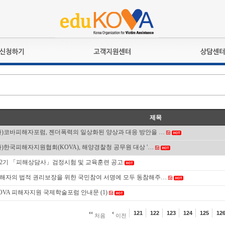
교육훈련
공지사항
상담접수
검정시험
언론보도
상담완료
전문수련
포토갤러리
자격심사
규정ㆍ양식
제목
격유지교육
홍보게시판
사)코바피해자포럼, 젠더폭력의 일상화된 양상과 대응 방안을 …
자격복원
사)한국피해자지원협회(KOVA), 해양경찰청 공무원 대상 '…
2기 「피해상담사」검정시험 및 교육훈련 공고
해자의 법적 권리보장을 위한 국민참여 서명에 모두 동참해주…
OVA 피해자지원 국제학술포럼 안내문
(1)
121
122
123
124
125
12
처음
이전