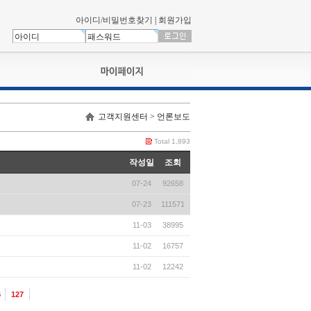
아이디/비밀번호찾기
|
회원가입
나의신청내역
고객지원센터 > 언론보도
교육영상강의실
서류제출
Total 1,893
회원정보
작성일
조회
나의 신청비
07-24
92658
나의활동내역
나의 연회비
07-23
111571
11-03
38995
11-02
16757
11-02
12242
6
127