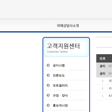
피해상담사란?
자격관리규정
상담사 자격증 확인
- 피해상담사 1급
번호
자
- 피해상담사 2급
공지사항
(
공지
- 피해상담사 3급
(
공지
- 전문수련감독자
언론보도
- 전문수련기관
제
3
포토갤러리
피
2
규정ㆍ양식
K
1
홍보게시판