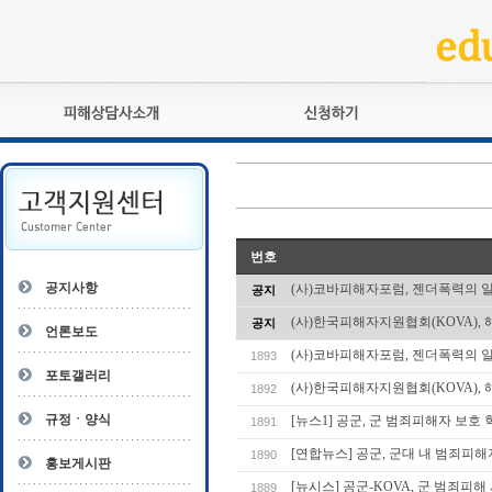
피해상담사란?
교육훈련
자격관리규정
검정시험
상담사 자격증 확인
전문수련
자격심사
- 피해상담사 1급
번호
자격유지교육
- 피해상담사 2급
공지사항
(사)코바피해자포럼, 젠더폭력의 
공지
자격복원
- 피해상담사 3급
(사)한국피해자지원협회(KOVA), 
공지
- 전문수련감독자
언론보도
- 전문수련기관
(사)코바피해자포럼, 젠더폭력의 
1893
포토갤러리
(사)한국피해자지원협회(KOVA), 
1892
규정ㆍ양식
[뉴스1] 공군, 군 범죄피해자 보호
1891
[연합뉴스] 공군, 군대 내 범죄피해
1890
홍보게시판
[뉴시스] 공군-KOVA, 군 범죄피
1889