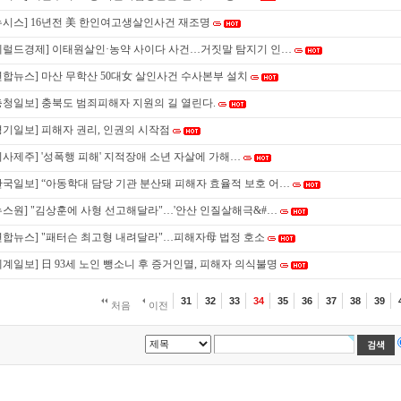
뉴시스] 16년전 美 한인여고생살인사건 재조명
헤럴드경제] 이태원살인·농약 사이다 사건…거짓말 탐지기 인…
연합뉴스] 마산 무학산 50대女 살인사건 수사본부 설치
충청일보] 충북도 범죄피해자 지원의 길 열린다.
경기일보] 피해자 권리, 인권의 시작점
시사제주] '성폭행 피해' 지적장애 소년 자살에 가해…
한국일보] “아동학대 담당 기관 분산돼 피해자 효율적 보호 어…
뉴스원] "김상훈에 사형 선고해달라"…'안산 인질살해극&#…
연합뉴스] "패터슨 최고형 내려달라"…피해자母 법정 호소
세계일보] 日 93세 노인 뺑소니 후 증거인멸, 피해자 의식불명
31
32
33
34
35
36
37
38
39
처음
이전