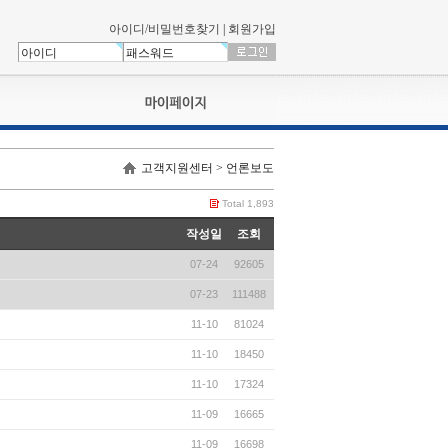
아이디/비밀번호찾기
|
회원가입
나의신청내역
고객지원센터 > 언론보도
교육영상강의실
서류제출
Total 1,893
회원정보
작성일
조회
나의 신청비
07-24
92605
나의활동내역
나의 연회비
07-23
111488
11-10
81024
11-10
18450
11-10
17324
11-09
16665
11-09
16698