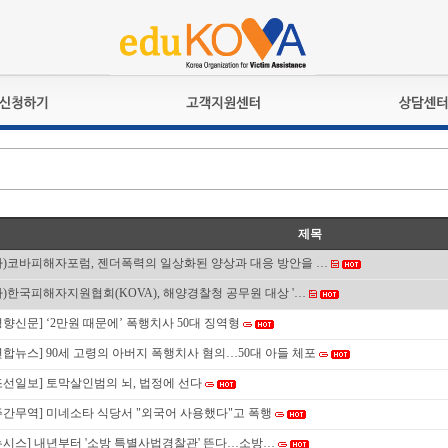
교육훈련
공지사항
상담접수
검정시험
언론보도
상담완료
전문수련
포토갤러리
자격심사
규정ㆍ양식
제목
격유지교육
홍보게시판
사)코바피해자포럼, 젠더폭력의 일상화된 양상과 대응 방안을 …
자격복원
사)한국피해자지원협회(KOVA), 해양경찰청 공무원 대상 '…
경향신문] ‘2만원 때문에’ 폭행치사 50대 징역형
연합뉴스] 90세 고령의 아버지 폭행치사 혐의…50대 아들 체포
조선일보] 토막살인범의 뇌, 법정에 선다
주간무역] 미네소타 식당서 "외국어 사용했다"고 폭행
뉴시스] 내년부터 '소방 특별사법경찰관' 뜬다…소방…