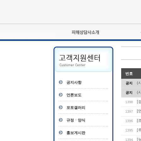
피해상담사란?
자격관리규정
상담사 자격증 확인
- 피해상담사 1급
번호
자
- 피해상담사 2급
공지사항
(
공지
- 피해상담사 3급
(
공지
- 전문수련감독자
언론보도
- 전문수련기관
[
1398
포토갤러리
[
1397
규정ㆍ양식
[
1396
[
1395
홍보게시판
[
1394