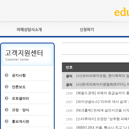
피해상담사란?
교육훈련
자격관리규정
검정시험
상담사 자격증 확인
전문수련
자격심사
- 피해상담사 1급
번호
자격유지교육
- 피해상담사 2급
공지사항
(사)코바피해자포럼, 젠더폭력의 
공지
자격복원
- 피해상담사 3급
(사)한국피해자지원협회(KOVA), 
공지
- 전문수련감독자
언론보도
- 전문수련기관
[헤럴드경제] 피해자 응급실까지 쫓
1308
포토갤러리
[파이낸셜뉴스] '리퍼트 대사 습격'
1307
규정ㆍ양식
[테크홀릭] 전세계 살인사건을 시
1306
[스타투데이] 조정린 “성추행 피해
1305
홍보게시판
[MBN] 20대 커플, 뺑소니 치고 '
1304