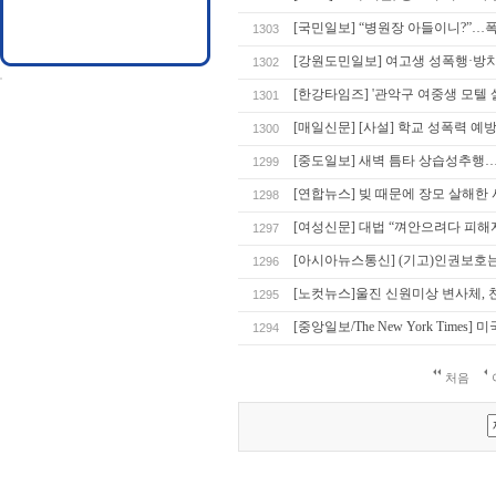
[국민일보] “병원장 아들이니?”…
1303
[강원도민일보] 여고생 성폭행·방치
1302
[한강타임즈] '관악구 여중생 모텔 
1301
[매일신문] [사설] 학교 성폭력 예
1300
[중도일보] 새벽 틈타 상습성추행…
1299
[연합뉴스] 빚 때문에 장모 살해한 
1298
[여성신문] 대법 “껴안으려다 피해
1297
[아시아뉴스통신] (기고)인권보호
1296
[노컷뉴스]울진 신원미상 변사체,
1295
[중앙일보/The New York Time
1294
처음