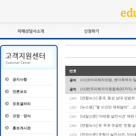
피해상담사란?
교육훈련
자격관리규정
검정시험
상담사 자격증 확인
전문수련
자격심사
- 피해상담사 1급
번호
자격유지교육
- 피해상담사 2급
공지사항
(사)코바피해자포럼, 젠더폭력의 
공지
자격복원
- 피해상담사 3급
(사)한국피해자지원협회(KOVA), 
공지
- 전문수련감독자
언론보도
- 전문수련기관
[연합뉴스] 중국, 동성 상대 성범
1383
포토갤러리
[뉴스원] "몇 시간만 재워달라"…
1382
규정ㆍ양식
[내일신문] '이태원 살인사건' 재판
1381
[연합뉴스] 유·무죄 엇갈린 '친형
1380
홍보게시판
[전자신문] 무학산 살인사건, '단서
1379