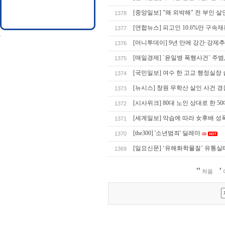
[중앙일보] "왜 외박해" 전 부인 살
1378
[연합뉴스] 피고인 10.6%만 구속
1377
[머니투데이] 9년 만에 강간·강제
1376
[매일경제] `윤일병 폭행사건` 주범
1375
[국민일보] 여수 한 고교 행정실장 
1374
[뉴시스] 창원 무학산 살인 사건 경
1373
[시사위크] 80대 노인 상대로 한 5
1372
[세계일보] 악습에 따라 女후배 성
1371
[the300] '소년범죄' 딜레마
1370
[일요신문] ‘유해화학물질’ 유통실태
1369
처음