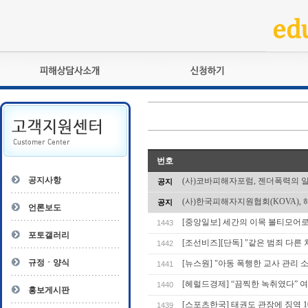
피해상담사란?
교육훈련
자격관리규정
검정시험
상담사 자격증 확인
전문수련
자격심사
- 피해상담사 1급
번호
자격유지교육
- 피해상담사 2급
공지사항
(사)코바피해자포럼, 젠더폭력의 
공지
자격복원
- 피해상담사 3급
(사)한국피해자지원협회(KOVA), 
공지
- 전문수련감독자
언론보도
- 전문수련기관
[중앙일보] 세간의 이목 볼티모어
1443
포토갤러리
[조선비즈][단독] "같은 범죄 다른 
1442
규정ㆍ양식
[뉴스원] "아동 폭행한 교사 관리 
1441
[헤럴드경제] “끔찍한 녹취였다” 
1440
홍보게시판
[스포츠한국] 태권도 관장에 징역 10
1439