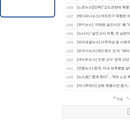
[노컷뉴스][단독]"교도관한테 폭
1438
[메디파나뉴스] 여자친구 폭행한 
1437
[쿠키뉴스] ‘이태원 살인사건’ 檢 “
1436
[뉴시스] "살인교사 의혹, 전 남
1435
[파이낸셜뉴스] 이주여성 등 사회
1434
[포커스뉴스] 에드워드 건 리 “패
1433
[네이트뉴스] '인분 교수' 징역 1
1432
[연합뉴스] 중국, 아내 성폭행범 
1431
[뉴스원] "훈계 한다"…70대 노모 
1430
[머니투데이] 상해·폭행사건 증가, 
1429
처음