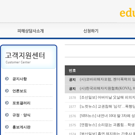
피해상담사란?
교육훈련
자격관리규정
검정시험
상담사 자격증 확인
전문수련
자격심사
- 피해상담사 1급
번호
자격유지교육
- 피해상담사 2급
공지사항
(사)코바피해자포럼, 젠더폭력의 
공지
자격복원
- 피해상담사 3급
(사)한국피해자지원협회(KOVA), 
공지
- 전문수련감독자
언론보도
- 전문수련기관
[조선일보] 어버이날 父살해 피의자
1578
포토갤러리
[노컷뉴스] 교권침해 '심각'…폭행
1577
규정ㆍ양식
[SBS뉴스] 내연녀 10대 딸 3차례
1576
[연합뉴스] 소리없는 괴롭힘…학생 1
1575
홍보게시판
[부산일보] 흡연 제지하는 간호사 폭행
1574