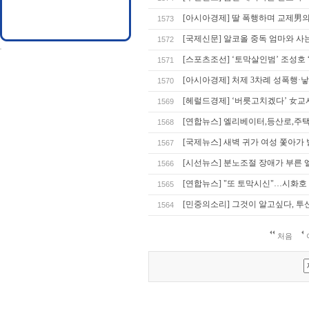
[아시아경제] 딸 폭행하며 교제男
1573
[국제신문] 알코올 중독 엄마와 사
1572
[스포츠조선] ‘토막살인범’ 조성호
1571
[아시아경제] 처제 3차례 성폭행·낳
1570
[헤럴드경제] ‘버릇고치겠다’ 女교
1569
[연합뉴스] 엘리베이터,등산로,
1568
[국제뉴스] 새벽 귀가 여성 쫓아가
1567
[시선뉴스] 분노조절 장애가 부른 
1566
[연합뉴스] "또 토막시신"…시화호 
1565
[민중의소리] 그것이 알고싶다, 투신
1564
처음