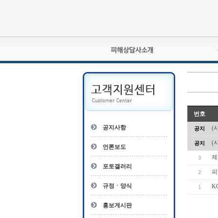
피해상담사란?
자격관리규정
상담사 자격증 확인
- 피해상담사 1급
번호
자
- 피해상담사 2급
공지사항
(
공지
- 피해상담사 3급
(
공지
- 전문수련감독자
언론보도
- 전문수련기관
제
3
포토갤러리
피
2
규정ㆍ양식
K
1
홍보게시판