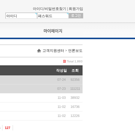
아이디/비밀번호찾기
|
회원가입
나의신청내역
고객지원센터 > 언론보도
교육영상강의실
서류제출
Total 1,893
회원정보
작성일
조회
나의 신청비
07-24
92356
나의활동내역
나의 연회비
07-23
111211
11-03
38932
11-02
16736
11-02
12226
6
127