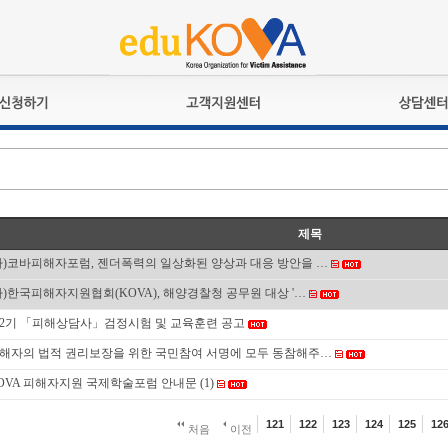
교육훈련
공지사항
상담접수
검정시험
언론보도
상담완료
전문수련
포토갤러리
자격심사
규정ㆍ양식
제목
격유지교육
홍보게시판
사)코바피해자포럼, 젠더폭력의 일상화된 양상과 대응 방안을 …
자격복원
사)한국피해자지원협회(KOVA), 해양경찰청 공무원 대상 '…
2기 「피해상담사」검정시험 및 교육훈련 공고
해자의 법적 권리보장을 위한 국민참여 서명에 모두 동참해주…
OVA 피해자지원 국제학술포럼 안내문
(1)
121
122
123
124
125
12
처음
이전