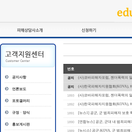
피해상담사란?
교육훈련
자격관리규정
검정시험
상담사 자격증 확인
전문수련
자격심사
- 피해상담사 1급
번호
자격유지교육
- 피해상담사 2급
공지사항
(사)코바피해자포럼, 젠더폭력의 
공지
자격복원
- 피해상담사 3급
(사)한국피해자지원협회(KOVA), 
공지
- 전문수련감독자
언론보도
- 전문수련기관
(사)코바피해자포럼, 젠더폭력의 
1893
포토갤러리
(사)한국피해자지원협회(KOVA), 
1892
규정ㆍ양식
[뉴스1] 공군, 군 범죄피해자 보호
1891
[연합뉴스] 공군, 군대 내 범죄피해
1890
홍보게시판
[뉴시스] 공군-KOVA, 군 범죄피
1889