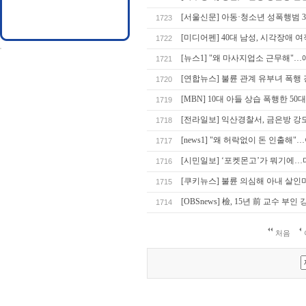
[서울신문] 아동·청소년 성폭행범 
1723
[미디어펜] 40대 남성, 시각장애
1722
[뉴스1] "왜 마사지업소 근무해"
1721
[연합뉴스] 불륜 관계 유부녀 폭행 
1720
[MBN] 10대 아들 상습 폭행한 
1719
[전라일보] 익산경찰서, 금은방 
1718
[news1] "왜 허락없이 돈 인출해"
1717
[시민일보] ‘포켓몬고’가 뭐기에
1716
[쿠키뉴스] 불륜 의심해 아내 살인
1715
[OBSnews] 檢, 15년 前 교수 
1714
처음