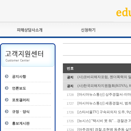
피해상담사란?
교육훈련
자격관리규정
검정시험
상담사 자격증 확인
전문수련
자격심사
- 피해상담사 1급
번호
자격유지교육
- 피해상담사 2급
공지사항
(사)코바피해자포럼, 젠더폭력의 
공지
자격복원
- 피해상담사 3급
(사)한국피해자지원협회(KOVA), 
공지
- 전문수련감독자
언론보도
- 전문수련기관
[아시아뉴스통신] 상주경찰서-이마
1728
포토갤러리
[아시아뉴스통신] 세종경찰서, 범
1727
규정ㆍ양식
[스타서울TV] 구속피의자 도주, 9
1726
[뉴시스] "택시비 못 줘"…경찰관 
1725
홍보게시판
[아주경제] 경찰,조현병 동춘동 살
1724