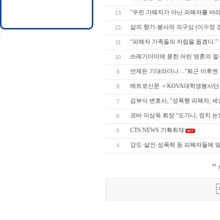
"우린 가해자가 아닌 피해자를 바라
13
삶의 향기-봉사와 의구심 (이수정
12
“피해자 가족들의 자립을 돕겠다.”
11
쓰레기더미에 묻힌 어린 영혼의 절
10
언제든 기대라더니…"퇴근 이후엔 
9
메트로신문 ＜KOVA대학생봉사단＞ 
8
김부식 변호사, "성폭행 피해자, 
7
코바 이상욱 회장 “도가니, 정치 
6
CTS NEWS 기획취재
5
강도·살인·성폭력 등 피해자들에 
4