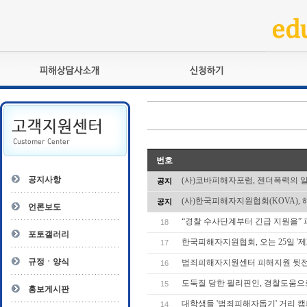
피해상담사란?
교육훈련
자격관리규정
검정시험
상담사 자격증 확인
전문수련
자격심사
- 피해상담사 1급
번호
자격유지교육
- 피해상담사 2급
공지사항
(사)코바피해자포럼, 젠더폭력의 
공지
자격복원
- 피해상담사 3급
(사)한국피해자지원협회(KOVA), 
공지
- 전문수련감독자
언론보도
- 전문수련기관
“경찰 수사단계부터 긴급 지원을”
18
포토갤러리
한국피해자지원협회, 오는 25일 
17
규정ㆍ양식
범죄피해자지원센터 피해지원 뒷전 인
16
도둑질 당한 필리핀인, 경찰도움으
15
홍보게시판
대학생들 '범죄피해자돕기' 거리 
14