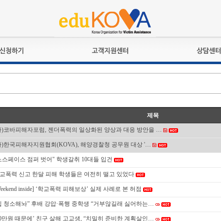
교육훈련
공지사항
상담접수
검정시험
언론보도
상담완료
전문수련
포토갤러리
자격심사
규정ㆍ양식
제목
격유지교육
홍보게시판
사)코바피해자포럼, 젠더폭력의 일상화된 양상과 대응 방안을 …
자격복원
사)한국피해자지원협회(KOVA), 해양경찰청 공무원 대상 '…
노스페이스 점퍼 벗어" 학생갈취 10대들 입건
교폭력 신고 한달 피해 학생들은 여전히 떨고 있었다
Weekend inside] ‘학교폭력 피해보상’ 실제 사례로 본 허점
집 청소해놔” 후배 강압·폭행 중학생 “거부않길래 싫어하는…
10만원 때문에’ 친구 살해 고교생, “치밀히 준비한 계획살인…