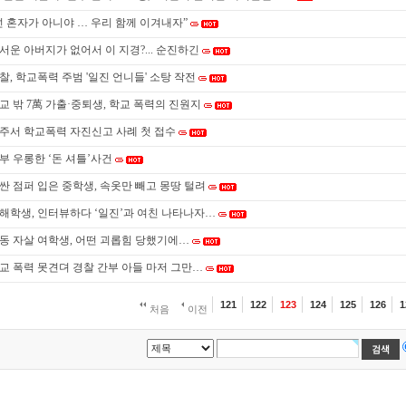
넌 혼자가 아니야 … 우리 함께 이겨내자”
서운 아버지가 없어서 이 지경?... 순진하긴
찰, 학교폭력 주범 '일진 언니들' 소탕 작전
교 밖 7萬 가출·중퇴생, 학교 폭력의 진원지
주서 학교폭력 자진신고 사례 첫 접수
부 우롱한 ‘돈 셔틀’사건
싼 점퍼 입은 중학생, 속옷만 빼고 몽땅 털려
해학생, 인터뷰하다 ‘일진’과 여친 나타나자…
동 자살 여학생, 어떤 괴롭힘 당했기에…
교 폭력 못견뎌 경찰 간부 아들 마저 그만…
121
122
123
124
125
126
1
처음
이전