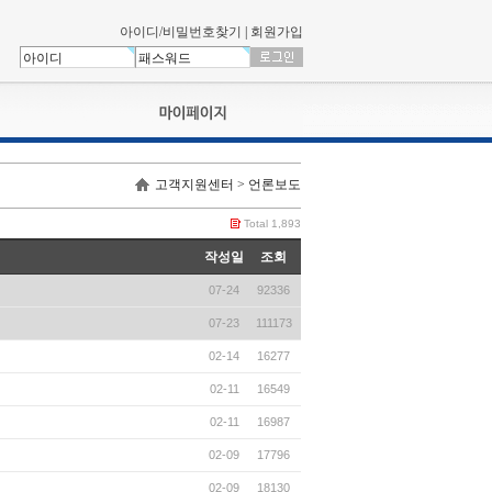
아이디/비밀번호찾기
|
회원가입
나의신청내역
고객지원센터 > 언론보도
교육영상강의실
서류제출
Total 1,893
회원정보
작성일
조회
나의 신청비
07-24
92336
나의활동내역
나의 연회비
07-23
111173
02-14
16277
02-11
16549
02-11
16987
02-09
17796
02-09
18130