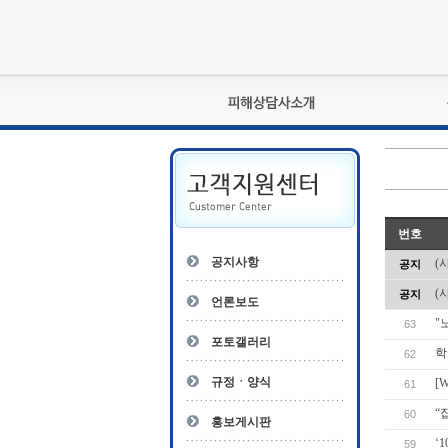
피해상담사란?
자격관리규정
상담사 자격증 확인
- 피해상담사 1급
번호
자
- 피해상담사 2급
공지사항
(
공지
- 피해상담사 3급
(
공지
- 전문수련감독자
언론보도
- 전문수련기관
"
63
포토갤러리
학
62
규정ㆍ양식
[
61
“
60
홍보게시판
‘
59