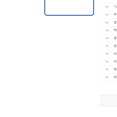
“
58
무
57
경
56
학
55
광
54
정
53
비
52
피
51
목
50
학
49