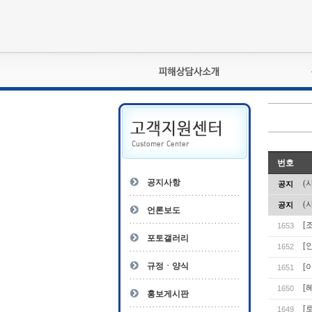
피해상담사란?
자격관리규정
상담사 자격증 확인
- 피해상담사 1급
번호
자
- 피해상담사 2급
공지사항
(
공지
- 피해상담사 3급
(
공지
- 전문수련감독자
언론보도
- 전문수련기관
[
1653
포토갤러리
[
1652
규정ㆍ양식
[
1651
[
1650
홍보게시판
[
1649