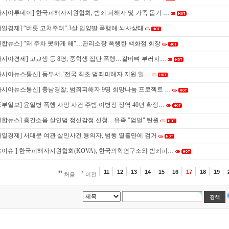
아시아투데이] 한국피해자지원협회, 범죄 피해자 및 가족 돕기 …
매일경제] “버릇 고쳐주려” 3살 입양딸 폭행해 뇌사상태
연합뉴스] "왜 주차 못하게 해"…관리소장 폭행한 백화점 회장
아시아경제] 고교생 등 8명, 중학생 집단 폭행…갈비뼈 부러지…
아시아뉴스통신] 동부서, '전국 최초 범죄피해자 지원 일…
아시아뉴스통신] 충남경찰, 범죄피해자 9명 희망나눔 프로젝트 …
중부일보] 윤일병 폭행 사망 사건 주범 이병장 징역 40년 확정…
연합뉴스] 층간소음 살인범 정신감정 신청…유족 "엄벌" 탄원
매일경제] 서대문 여관 살인사건 용의자, 범행 열흘만에 검거
로이슈 ] 한국피해자지원협회(KOVA), 한국의학연구소와 범죄피…
11
12
13
14
15
16
17
18
19
처음
이전