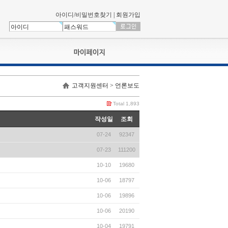
아이디/비밀번호찾기
|
회원가입
나의신청내역
고객지원센터 > 언론보도
교육영상강의실
서류제출
Total 1,893
회원정보
작성일
조회
나의 신청비
07-24
92347
나의활동내역
나의 연회비
07-23
111200
10-10
19680
10-06
18797
10-06
19896
10-06
20190
10-04
19791