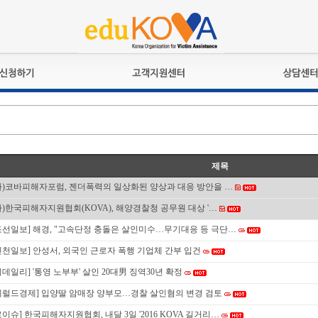
교육훈련
공지사항
상담접수
검정시험
언론보도
상담완료
전문수련
포토갤러리
자격심사
규정ㆍ양식
제목
격유지교육
홍보게시판
사)코바피해자포럼, 젠더폭력의 일상화된 양상과 대응 방안을 …
자격복원
사)한국피해자지원협회(KOVA), 해양경찰청 공무원 대상 '…
조선일보] 해경, "고속단정 충돌은 살인미수…무기대응 등 극단…
인천일보] 안성서, 외국인 근로자 폭행 기업체 간부 입건
이데일리] '통영 노부부' 살인 20대男 징역30년 확정
헤럴드경제] 입양딸 암매장 양부모…경찰 살인혐의 변경 검토
로이슈] 한국피해자지원협회, 내달 3일 '2016 KOVA 길거리…