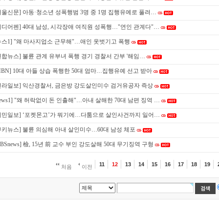
서울신문] 아동·청소년 성폭행범 3명 중 1명 집행유예로 풀려…
미디어펜] 40대 남성, 시각장애 여직원 성폭행…"연인 관계다"…
뉴스1] "왜 마사지업소 근무해"…애인 옷벗기고 폭행
연합뉴스] 불륜 관계 유부녀 폭행 경기 경찰서 간부 '해임…
MBN] 10대 아들 상습 폭행한 50대 엄마…집행유예 선고 받아
전라일보] 익산경찰서, 금은방 강도살인미수 검거유공자 즉상
news1] "왜 허락없이 돈 인출해"…아내 살해한 70대 남편 징역 …
시민일보] ‘포켓몬고’가 뭐기에…다툼으로 살인사건까지 일어…
쿠키뉴스] 불륜 의심해 아내 살인미수…60대 남성 체포
OBSnews] 檢, 15년 前 교수 부인 강도살해 50대 무기징역 구형
11
12
13
14
15
16
17
18
19
처음
이전