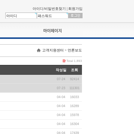
아이디/비밀번호찾기
|
회원가입
나의신청내역
고객지원센터 > 언론보도
교육영상강의실
서류제출
Total 1,893
회원정보
작성일
조회
나의 신청비
07-24
92414
나의활동내역
나의 연회비
07-23
111301
04-04
16033
04-04
16289
04-04
15978
04-04
16304
04-04
17439