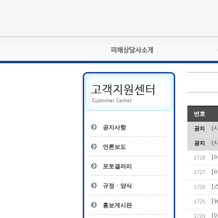
피해상담사란?
자격관리규정
상담사 자격증 확인
- 피해상담사 1급
번호
자
- 피해상담사 2급
공지사항
(
공지
- 피해상담사 3급
(
공지
- 전문수련감독자
언론보도
- 전문수련기관
[
1728
포토갤러리
[
1727
규정ㆍ양식
[
1726
[
1725
홍보게시판
[
1724