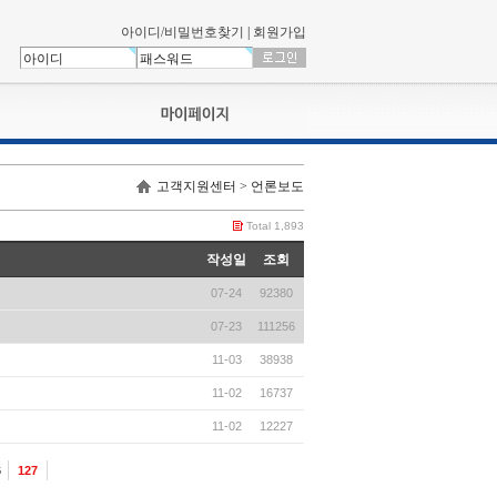
아이디/비밀번호찾기
|
회원가입
나의신청내역
고객지원센터 > 언론보도
교육영상강의실
서류제출
Total 1,893
회원정보
작성일
조회
나의 신청비
07-24
92380
나의활동내역
나의 연회비
07-23
111256
11-03
38938
11-02
16737
11-02
12227
6
127