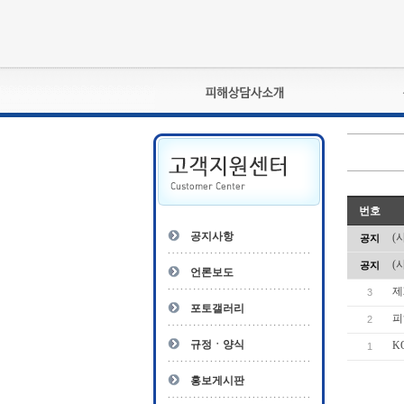
피해상담사란?
자격관리규정
상담사 자격증 확인
- 피해상담사 1급
번호
자
- 피해상담사 2급
공지사항
(
공지
- 피해상담사 3급
(
공지
- 전문수련감독자
언론보도
- 전문수련기관
제
3
포토갤러리
피
2
규정ㆍ양식
K
1
홍보게시판