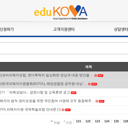
교육훈련
공지사항
상담접수
검정시험
언론보도
상담완료
전문수련
포토갤러리
자격심사
규정ㆍ양식
제목
격유지교육
홍보게시판
사)코바피해자포럼, 젠더폭력의 일상화된 양상과 대응 방안을 …
자격복원
사)한국피해자지원협회(KOVA), 해양경찰청 공무원 대상 '…
2기 「피해상담사」검정시험 및 교육훈련 공고
해자의 법적 권리보장을 위한 국민참여 서명에 모두 동참해주…
OVA 피해자지원 국제학술포럼 안내문
(1)
121
122
123
124
125
12
처음
이전