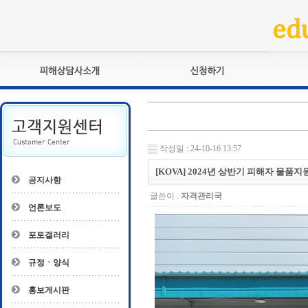
피해상담사란?
교육훈련
자격관리규정
검정시험
상담사 자격증 확인
전문수련
작성일 : 24-10-16 13:57
자격심사
- 피해상담사 1급
자격유지교육
[KOVA] 2024년 상반기 피해자 물품지
- 피해상담사 2급
공지사항
자격복원
- 피해상담사 3급
글쓴이 :
자격관리국
- 전문수련감독자
언론보도
- 전문수련기관
포토갤러리
규정ㆍ양식
홍보게시판