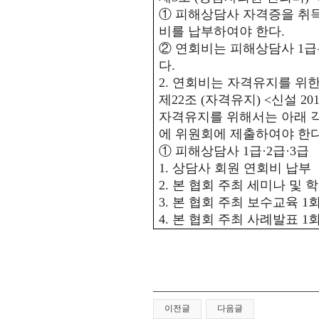
①
피해상담사 자격증을 취득
비를 납부하여야 한다
.
②
연회비는 피해상담사
1
급
다
.
2.
연회비는 자격유지를 위
제
22
조
(
자격유지
) <
신설
201
자격유지를 위해서는 아래 
에 위원회에 제출하여야 한
①
피해상담사
1
급
·2
급
·3
급
1.
상담사 회원 연회비 납부
2.
본 협회 주최 세미나 및 
3.
본 협회 주최 보수교육
1
회
4.
본 협회 주최 사례발표
1
회
이전글
다음글