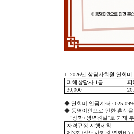
1. 2026
년 상담사회원 연회비
피해상담사
1
급
피
30,000
20
◆
연회비 입금계좌
: 025-09
◆
동명이인으로 인한 혼선을 
"
성함
+
생년원일
"
로 기재 
자격규정 시행세칙
제
3
조
(
상담사회원 연회비
) 