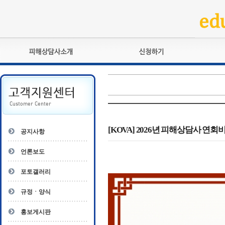
피해상담사란?
교육훈련
자격관리규정
검정시험
상담사 자격증 확인
전문수련
자격심사
- 피해상담사 1급
자격유지교육
- 피해상담사 2급
[KOVA] 2026년 피해상담사 연회
공지사항
자격복원
- 피해상담사 3급
- 전문수련감독자
언론보도
- 전문수련기관
포토갤러리
규정ㆍ양식
홍보게시판