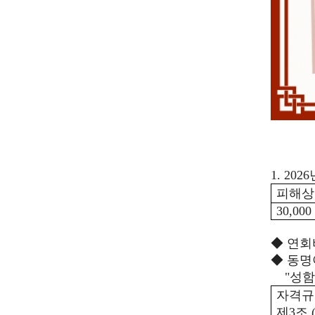
1. 2026
피해
30,000
◆
연회
◆
동명
"
성함
자격규
제
3
조