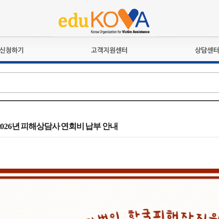
교육훈련
공지사항
상담접수
검정시험
언론보도
상담완료
전문수련
포토갤러리
자격심사
규정ㆍ양식
격유지교육
홍보게시판
] 2026년 피해상담사 연회비 납부 안내
자격복원