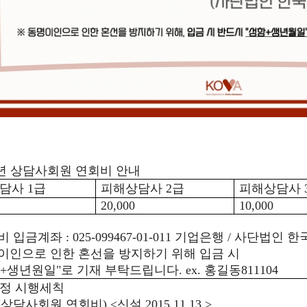
년 상담사회원 연회비 안내
상담사
1
급
피해상담사
2
급
피해상담사
20,000
10,000
비 입금계좌
: 025-099467-01-011
기업은행
/
사단법인 한
이인으로 인한 혼선을 방지하기 위해 입금 시
+
생년원일
"
로 기재 부탁드립니다.
ex.
홍길동
811104
정 시행세칙
(
상담사회원 연회비
) <
신설
2015.11.13.>