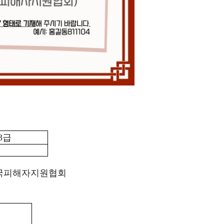
3
급
국피해자지원협회