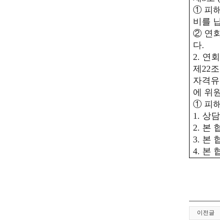
①
피해
비를 
②
연
다
.
2.
연회
제
22
자격유
에 위
①
피
1.
상담
2.
본 
3.
본 
4.
본 
이전글