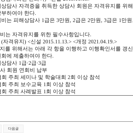
상담사 자격증을 취득한 상담사 회원은 자격유지를 위해
납부하여야 한다
.
회비는 피해상담사
1
급은
3
만원
, 2
급은
2
만원
, 3
급은
1
만원
비는 자격유지를 위한 필수사항입니다
.
조
(
자격유지
) <
신설
2015.11.13.> <
개정
2021.04.19.>
지를 위해서는 아래 각 항을 이행하고 이행확인서를 갱신
원회에 제출하여야 한다
.
해상담사
1
급
·2
급
·3
급
사 회원 연회비 납부
협회 주최 세미나 및 학술대회
2
회 이상 참석
협회 주최 보수교육
1
회 이상 참석
협회 주최 사례발표
1
회 이상 참석
다음글