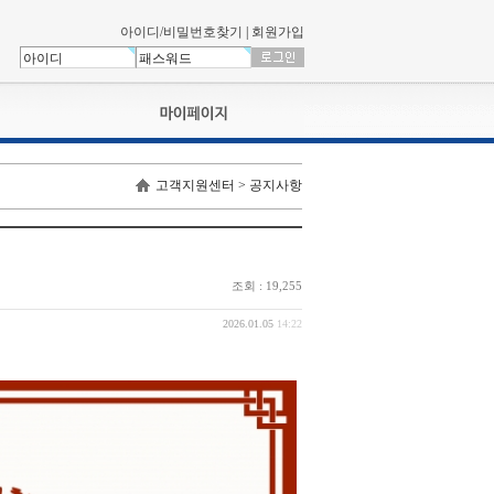
아이디/비밀번호찾기
|
회원가입
나의신청내역
고객지원센터 > 공지사항
교육영상강의실
서류제출
회원정보
나의 신청비
조회 : 19,255
나의활동내역
나의 연회비
2026.01.05
14:22