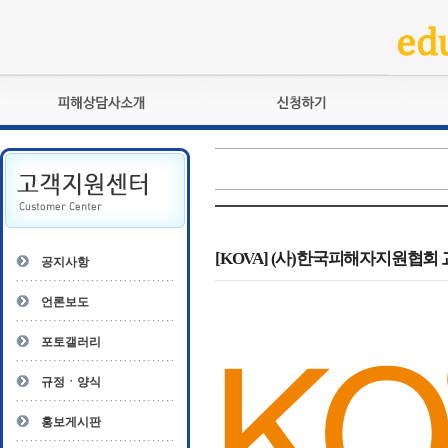
피해상담사란?
교육훈련
자격관리규정
검정시험
상담사 자격증 확인
전문수련
자격심사
- 피해상담사 1급
자격유지교육
- 피해상담사 2급
[KOVA] (사)한국피해자지원협회
공지사항
자격복원
- 피해상담사 3급
- 전문수련감독자
언론보도
- 전문수련기관
포토갤러리
규정ㆍ양식
홍보게시판