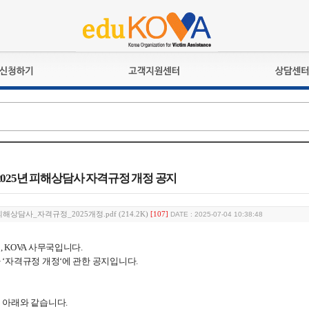
교육훈련
공지사항
상담접수
검정시험
언론보도
상담완료
전문수련
포토갤러리
자격심사
규정ㆍ양식
격유지교육
홍보게시판
] 2025년 피해상담사 자격규정 개정 공지
자격복원
피해상담사_자격규정_2025개정.pdf (214.2K)
[107]
DATE : 2025-07-04 10:38:48
 KOVA 사무국입니다.
‘자격규정 개정‘에 관한 공지입니다.
 아래와 같습니다.