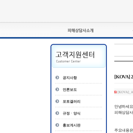
피해상담사란?
자격관리규정
상담사 자격증 확인
- 피해상담사 1급
자
- 피해상담사 2급
[KOVA
공지사항
- 피해상담사 3급
- 전문수련감독자
언론보도
[KOVA]_
- 전문수련기관
포토갤러리
안녕하세요,
피해상담사 
규정ㆍ양식
홍보게시판
주요내용은