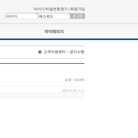
아이디/비밀번호찾기
|
회원가입
나의신청내역
고객지원센터 > 공지사항
교육영상강의실
서류제출
회원정보
나의 신청비
조회 : 34,090
나의활동내역
나의 연회비
2025.07.04
10:38